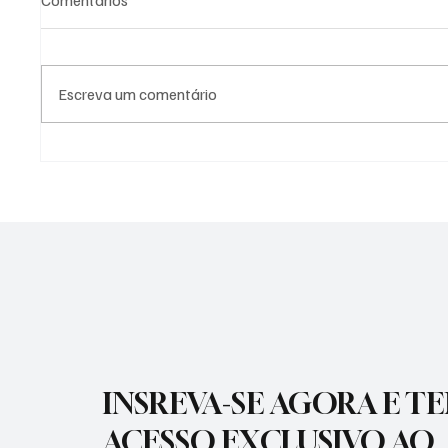
Comentários
Escreva um comentário
PREFEITURA DE
PREFEI
GUARATINGUETÁ FIRMA
AÇÕES 
TERMOS DE FOMENTO COM A
DIFERE
GUARDA MIRIM E O SOS
CIDADE
SERVIÇO DE OBRAS SOCIAIS
INSREVA-SE AGORA E T
ACESSO EXCLUSIVO AO