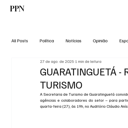
PPN
Home
Politica
Tecnologia
E
All Posts
Política
Notícias
Opinião
Espo
27 de ago. de 2025
1 min de leitura
Economia
Vale do Paraiba
Educação
GUARATINGUETÁ - 
TURISMO
A Secretaria de Turismo de Guaratinguetá convida 
agências e colaboradores do setor – para parti
quarta-feira (27), às 19h, no Auditório Cláudio Aní