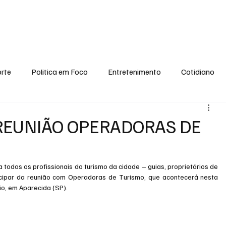
conomia
Saúde
Esporte
Entretenimento
Ciência
Entrevistas
rte
Politica em Foco
Entretenimento
Cotidiano
EI, PENSE COMIGO.
Tecnologia
Ciência
Entrevista
REUNIÃO OPERADORAS DE
todos os profissionais do turismo da cidade – guias, proprietários de 
cipar da reunião com Operadoras de Turismo, que acontecerá nesta 
sio, em Aparecida (SP).