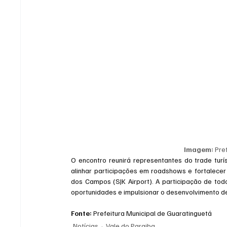
Imagem:
 Pre
O encontro reunirá representantes do trade turís
alinhar participações em roadshows e fortalecer
dos Campos (SJK Airport). A participação de todos
oportunidades e impulsionar o desenvolvimento d
Fonte: 
Prefeitura Municipal de Guaratinguetá
Notícias
Vale do Paraiba