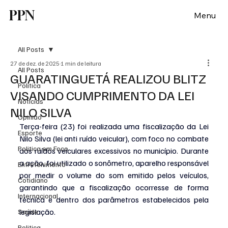
PPN
Menu
All Posts
27 de dez. de 2025
1 min de leitura
All Posts
GUARATINGUETÁ REALIZOU BLITZ
Política
VISANDO CUMPRIMENTO DA LEI
Notícias
NILO SILVA
Opinião
Terça-feira (23) foi realizada uma fiscalização da Lei 
Esporte
Nilo Silva (lei anti ruído veicular), com foco no combate 
Politica em Foco
aos ruídos veiculares excessivos no município. Durante 
a ação, foi utilizado o sonômetro, aparelho responsável 
Entretenimento
por medir o volume do som emitido pelos veículos, 
Cotidiano
garantindo que a fiscalização ocorresse de forma 
Internacional
técnica e dentro dos parâmetros estabelecidos pela 
legislação.
Saúde
Politica