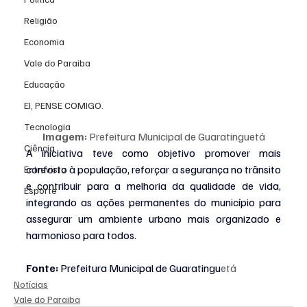
Religião
Economia
Vale do Paraiba
Educação
EI, PENSE COMIGO.
Tecnologia
Imagem:
 Prefeitura Municipal de Guaratinguetá
Ciência
A iniciativa teve como objetivo promover mais 
conforto à população, reforçar a segurança no trânsito 
Entrevista
e contribuir para a melhoria da qualidade de vida, 
Esporte
integrando as ações permanentes do município para 
assegurar um ambiente urbano mais organizado e 
harmonioso para todos.
Fonte:
 Prefeitura Municipal de Guaratingu
etá
Notícias
Vale do Paraiba