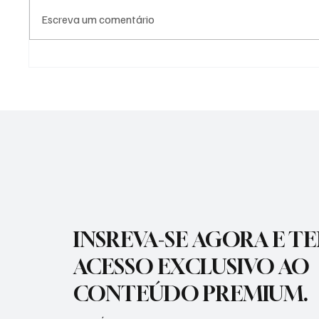
Escreva um comentário
PREFEITURA DE
PREFEI
GUARATINGUETÁ FIRMA
AÇÕES 
TERMOS DE FOMENTO COM A
DIFERE
GUARDA MIRIM E O SOS
CIDADE
SERVIÇO DE OBRAS SOCIAIS
INSREVA-SE AGORA E T
ACESSO EXCLUSIVO AO
CONTEÚDO PREMIUM.