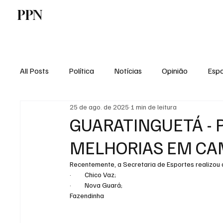
PPN
Home
Politica
Tecnologia
E
All Posts
Política
Notícias
Opinião
Espo
25 de ago. de 2025
1 min de leitura
Economia
Vale do Paraiba
Educação
GUARATINGUETÁ - 
MELHORIAS EM CA
Recentemente, a Secretaria de Esportes realizou
·         Chico Vaz;
·         Nova Guará;
Fazendinha