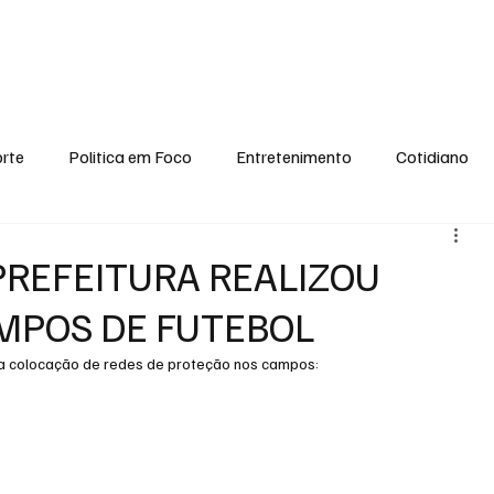
conomia
Saúde
Esporte
Entretenimento
Ciência
Entrevistas
rte
Politica em Foco
Entretenimento
Cotidiano
EI, PENSE COMIGO.
Tecnologia
Ciência
Entrevista
PREFEITURA REALIZOU
MPOS DE FUTEBOL
 a colocação de redes de proteção nos campos: