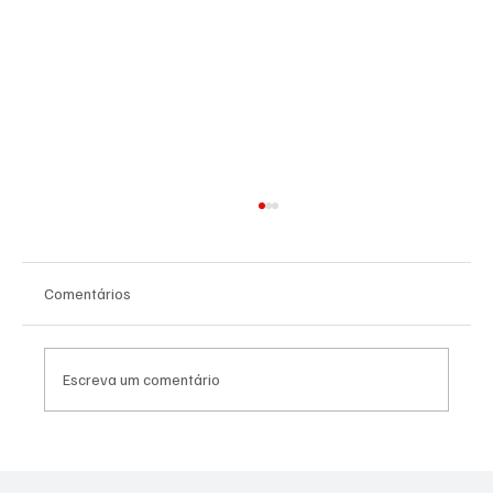
Comentários
Escreva um comentário
SÃO JOSÉ CONHECEU SUA 1ª DERROTA NA
COPA PAULISTA 2026