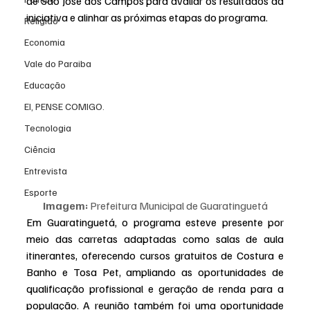
de São José dos Campos para avaliar os resultados da 
iniciativa e alinhar as próximas etapas do programa.
Religião
Economia
Vale do Paraiba
Educação
EI, PENSE COMIGO.
Tecnologia
Ciência
Entrevista
Esporte
Imagem:
 Prefeitura Municipal de Guaratinguetá
Em Guaratinguetá, o programa esteve presente por 
meio das carretas adaptadas como salas de aula 
itinerantes, oferecendo cursos gratuitos de Costura e 
Banho e Tosa Pet, ampliando as oportunidades de 
qualificação profissional e geração de renda para a 
população. A reunião também foi uma oportunidade 