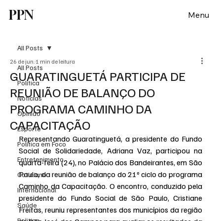
PPN
Menu
All Posts
26 de jun.
1 min de leitura
All Posts
GUARATINGUETÁ PARTICIPA DE
Política
REUNIÃO DE BALANÇO DO
Notícias
PROGRAMA CAMINHO DA
Opinião
CAPACITAÇÃO
Esporte
Representando Guaratinguetá, a presidente do Fundo 
Politica em Foco
Social de Solidariedade, Adriana Vaz, participou na 
Entretenimento
quarta-feira (24), no Palácio dos Bandeirantes, em São 
Paulo, da reunião de balanço do 21º ciclo do programa 
Cotidiano
Caminho da Capacitação. O encontro, conduzido pela 
Internacional
presidente do Fundo Social de São Paulo, Cristiane 
Saúde
Freitas, reuniu representantes dos municípios da região 
Politica