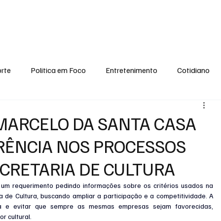
conomia
Saúde
Esporte
Entretenimento
Ciência
Entrevistas
rte
Politica em Foco
Entretenimento
Cotidiano
EI, PENSE COMIGO.
Tecnologia
Ciência
Entrevista
MARCELO DA SANTA CASA
RÊNCIA NOS PROCESSOS
ECRETARIA DE CULTURA
m requerimento pedindo informações sobre os critérios usados na 
 de Cultura, buscando ampliar a participação e a competitividade. A 
ncia e evitar que sempre as mesmas empresas sejam favorecidas, 
r cultural.