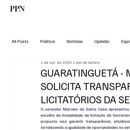
PPN
Home
Politica
Tecnologia
E
All Posts
Política
Notícias
Opinião
Espo
1 de out. de 2025
1 min de leitura
Economia
Vale do Paraiba
Educação
GUARATINGUETÁ - 
SOLICITA TRANSPA
LICITATÓRIOS DA S
O vereador Marcelo da Santa Casa apresentou u
escolha da modalidade de licitação da Secretaria
proposta visa garantir transparência, eficiê
fortalecendo a igualdade de oportunidades no seto