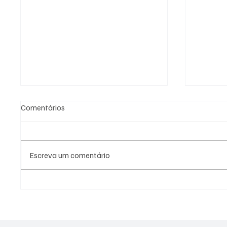
Comentários
Escreva um comentário
PREFEITURA DE
PREFEI
GUARATINGUETÁ FIRMA
AÇÕES 
TERMOS DE FOMENTO COM A
DIFERE
GUARDA MIRIM E O SOS
CIDADE