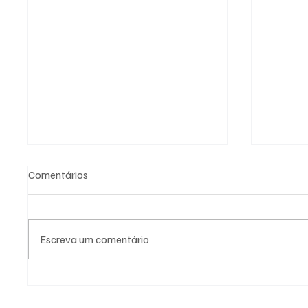
Comentários
Escreva um comentário
SÃO JOSÉ CONHECEU SUA 1ª
NADADO
DERROTA NA COPA PAULISTA
MOLIN