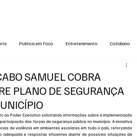
conomia
Saúde
Esporte
Entretenimento
Ciência
Entrevistas
rte
Politica em Foco
Entretenimento
Cotidiano
EI, PENSE COMIGO.
Tecnologia
Ciência
Entrevista
 CABO SAMUEL COBRA
RE PLANO DE SEGURANÇA
UNICÍPIO
 ao Poder Executivo solicitando informações sobre a implementação 
rticipação das forças de segurança pública no município. A iniciativa 
ias de violência em ambientes escolares em todo o país, reforçando 
 adequada e respostas eficientes diante de possíveis situações de 