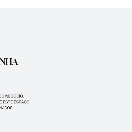
AS DE OURO E BATEU
ALTA
E BRASILEIRO
ENHA
DO NEGÓCIO.
SE ESTE ESPAÇO
RVIÇOS.