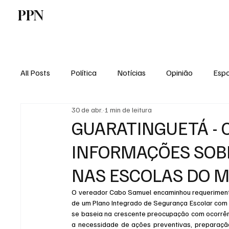
PPN
Home
Politica
Tecnologia
E
All Posts
Política
Notícias
Opinião
Espo
30 de abr.
1 min de leitura
Economia
Vale do Paraiba
Educação
GUARATINGUETÁ -
INFORMAÇÕES SOB
NAS ESCOLAS DO M
O vereador Cabo Samuel encaminhou requerimento
de um Plano Integrado de Segurança Escolar com pa
se baseia na crescente preocupação com ocorrênc
a necessidade de ações preventivas, preparação