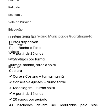
Religião
Economia
Vale do Paraiba
Educação
Imagem:
 Prefeitura Municipal de Guaratinguetá
EI, PENSE COMIGO.
Cursos disponíveis:
Tecnologia
Pet – Banho e Tosa
Ciência
✔ A partir de 16 anos
✔ 15 vagas por turma
Entrevista
Turmas: manhã, tarde e noite
Esporte
Costura
✔ Corte e Costura – turma manhã
✔ Conserto e Ajustes – turma tarde
✔ Modelagem – turma noite
✔ A partir de 16 anos
✔ 20 vagas por período
As inscrições devem ser realizadas pelo site: 