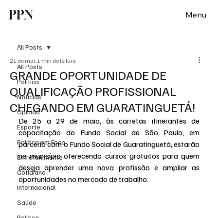
PPN
Menu
All Posts
21 de mai.
1 min de leitura
All Posts
GRANDE OPORTUNIDADE DE
Política
QUALIFICAÇÃO PROFISSIONAL
Notícias
CHEGANDO EM GUARATINGUETÁ!
Opinião
De 25 a 29 de maio, às carretas itinerantes de 
Esporte
capacitação do Fundo Social de São Paulo, em 
Politica em Foco
parceria com o Fundo Social de Guaratinguetá, estarão 
no município oferecendo cursos gratuitos para quem 
Entretenimento
deseja aprender uma nova profissão e ampliar as 
Cotidiano
oportunidades no mercado de trabalho.
Internacional
Saúde
Politica