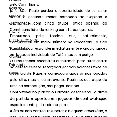
pelo Corinthians.
Religião
Já o São Paulo perdeu a oportunidade de se isolar 
Economia
como o segundo maior campeão da Copinha e 
permanece com cinco títulos, atrás apenas do 
Vale do Paraiba
Corinthians, líder do ranking com 11 conquistas.
Educação
Empurrado pela torcida que, naturalmente, 
EI, PENSE COMIGO.
compareceu em maior número no Pacaembu, o São 
Paulo tentou responder imediatamente e criou chances 
Tecnologia
em jogadas individuais de Tetê, mas sem perigo.
Ciência
O time tricolor encontrou dificuldade para furar entrar 
Entrevista
na defesa celeste, reforçada por dois volantes fixos na 
Esporte
ausência de Pape, e começou a apostar nas jogadas 
pelo alto, mas o centroavante Paulinho, destaque do 
time na competição, mal pegou na bola.
Confortável no placar, o Cruzeiro desacelerou o ritmo 
da partida e apostou em jogadas de contra-ataque, 
especialmente pelo lado esquerdo.
Além de não conseguir superar o bloqueio adversário, o 