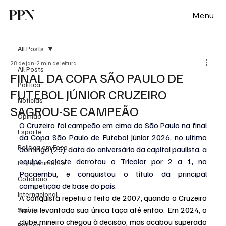
PPN
Menu
All Posts
28 de jan.
2 min de leitura
All Posts
FINAL DA COPA SÃO PAULO DE
Política
FUTEBOL JÚNIOR CRUZEIRO
Notícias
SAGROU-SE CAMPEÃO
Opinião
O Cruzeiro foi campeão em cima do São Paulo na final 
Esporte
da Copa São Paulo de Futebol Júnior 2026, no ultimo 
Politica em Foco
domingo (25), data do aniversário da capital paulista, a 
equipe celeste derrotou o Tricolor por 2 a 1, no 
Entretenimento
Pacaembu, e conquistou o título da principal 
Cotidiano
competição de base do país.
Internacional
A conquista repetiu o feito de 2007, quando o Cruzeiro 
havia levantado sua única taça até então. Em 2024, o 
Saúde
clube mineiro chegou à decisão, mas acabou superado 
Politica