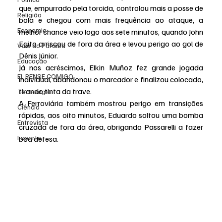
que, empurrado pela torcida, controlou mais a posse de 
Religião
bola e chegou com mais frequência ao ataque, a 
Economia
melhor chance veio logo aos sete minutos, quando John 
Egito arriscou de fora da área e levou perigo ao gol de 
Vale do Paraiba
Dênis Júnior.
Educação
Já nos acréscimos, Elkin Muñoz fez grande jogada 
EI, PENSE COMIGO.
individual, abandonou o marcador e finalizou colocado, 
tirando tinta da trave.
Tecnologia
A Ferroviária também mostrou perigo em transições 
Ciência
rápidas, aos oito minutos, Eduardo soltou uma bomba 
Entrevista
cruzada de fora da área, obrigando Passarelli a fazer 
Esporte
boa defesa.