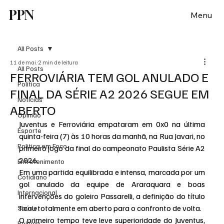
PPN
Menu
All Posts
11 de mai.
2 min de leitura
All Posts
FERROVIÁRIA TEM GOL ANULADO E
Política
FINAL DA SÉRIE A2 2026 SEGUE EM
Notícias
ABERTO
Opinião
Juventus e Ferroviária empataram em 0x0 na última 
Esporte
quinta-feira (7) às 10 horas da manhã, na Rua Javari, no 
Politica em Foco
primeiro jogo da final do campeonato Paulista Série A2 
2026.
Entretenimento
Em uma partida equilibrada e intensa, marcada por um 
Cotidiano
gol anulado da equipe de Araraquara e boas 
Internacional
intervenções do goleiro Passarelli, a definição do título 
ficou totalmente em aberto para o confronto de volta.
Saúde
O primeiro tempo teve leve superioridade do Juventus, 
Politica