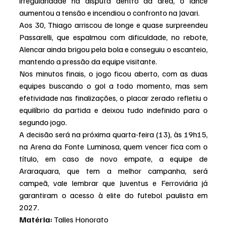
irregularidade na disputa dentro da área, o lance 
aumentou a tensão e incendiou o confronto na Javari.
Aos 30, Thiago arriscou de longe e quase surpreendeu 
Passarelli, que espalmou com dificuldade, no rebote, 
Alencar ainda brigou pela bola e conseguiu o escanteio, 
mantendo a pressão da equipe visitante.
Nos minutos finais, o jogo ficou aberto, com as duas 
equipes buscando o gol a todo momento, mas sem 
efetividade nas finalizações, o placar zerado refletiu o 
equilíbrio da partida e deixou tudo indefinido para o 
segundo jogo.
A decisão será na próxima quarta-feira (13), às 19h15, 
na Arena da Fonte Luminosa, quem vencer fica com o 
título, em caso de novo empate, a equipe de 
Araraquara, que tem a melhor campanha, será 
campeã, vale lembrar que Juventus e Ferroviária já 
garantiram o acesso à elite do futebol paulista em 
2027.
Matéria: 
Talles Honorato