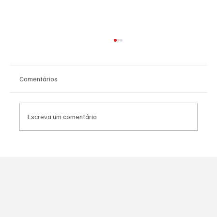
Comentários
Escreva um comentário
PREFEITURA REALIZARÁ VACINAÇÃO
ANTIRRÁBICA PARA PETS