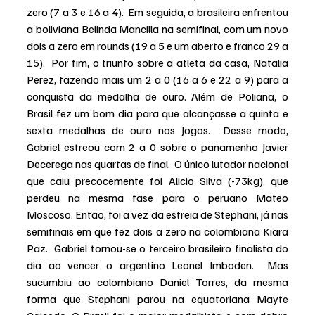
zero (7 a 3 e 16 a 4).  Em seguida, a brasileira enfrentou 
a boliviana Belinda Mancilla na semifinal, com um novo 
dois a zero em rounds (19 a 5 e um aberto e franco 29 a 
15).  Por fim, o triunfo sobre a atleta da casa, Natalia 
Perez, fazendo mais um 2 a 0 (16 a 6 e 22 a 9) para a 
conquista da medalha de ouro. Além de Poliana, o 
Brasil fez um bom dia para que alcançasse a quinta e 
sexta medalhas de ouro nos Jogos.  Desse modo, 
Gabriel estreou com 2 a 0 sobre o panamenho Javier 
Decerega nas quartas de final.  O único lutador nacional 
que caiu precocemente foi Alicio Silva (-73kg), que 
perdeu na mesma fase para o peruano Mateo 
Moscoso. Então, foi a vez da estreia de Stephani, já nas 
semifinais em que fez dois a zero na colombiana Kiara 
Paz.  Gabriel tornou-se o terceiro brasileiro finalista do 
dia ao vencer o argentino Leonel Imboden.  Mas 
sucumbiu ao colombiano Daniel Torres, da mesma 
forma que Stephani parou na equatoriana Mayte 