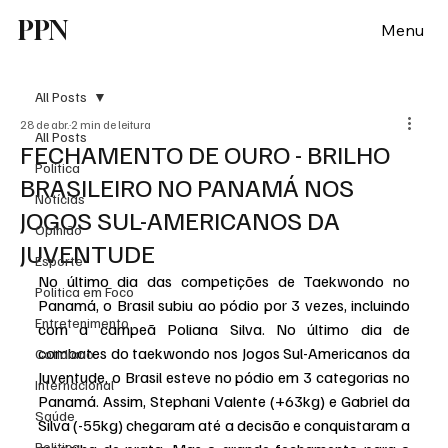
PPN
Menu
All Posts
28 de abr.
2 min de leitura
All Posts
FECHAMENTO DE OURO - BRILHO
Política
BRASILEIRO NO PANAMÁ NOS
Notícias
JOGOS SUL-AMERICANOS DA
Opinião
JUVENTUDE
Esporte
No último dia das competições de Taekwondo no 
Politica em Foco
Panamá, o Brasil subiu ao pódio por 3 vezes, incluindo 
Entretenimento
com a campeã Poliana Silva. No último dia de 
combates do taekwondo nos Jogos Sul-Americanos da 
Cotidiano
Juventude, o Brasil esteve no pódio em 3 categorias no 
Internacional
Panamá. Assim, Stephani Valente (+63kg) e Gabriel da 
Saúde
Silva (-55kg) chegaram até a decisão e conquistaram a 
Politica