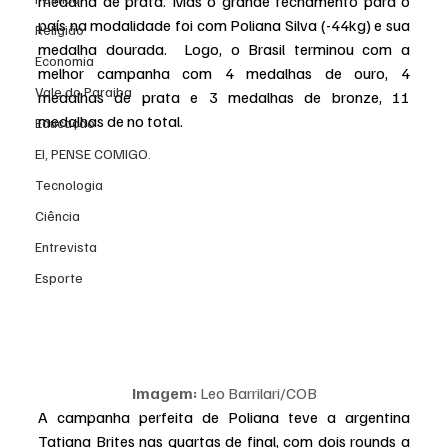
medalha de prata. Mas o grande fechamento para o 
país na modalidade foi com Poliana Silva (-44kg) e sua 
Religião
medalha dourada.  Logo, o Brasil terminou com a 
Economia
melhor campanha com 4 medalhas de ouro, 4 
Vale do Paraiba
medalhas de prata e 3 medalhas de bronze, 11 
medalhas de no total.
Educação
EI, PENSE COMIGO.
Tecnologia
Ciência
Entrevista
Esporte
Imagem:
 Leo Barrilari/COB
A campanha perfeita de Poliana teve a argentina 
Tatiana Brites nas quartas de final, com dois rounds a 