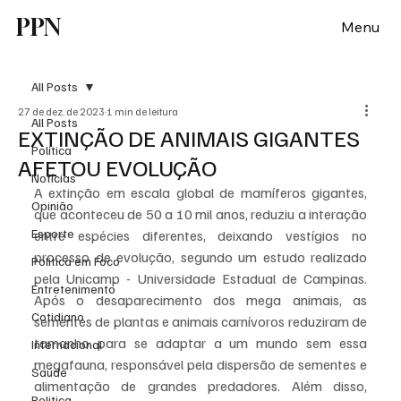
PPN
Menu
All Posts
27 de dez. de 2023
1 min de leitura
All Posts
EXTINÇÃO DE ANIMAIS GIGANTES
Política
AFETOU EVOLUÇÃO
Notícias
A extinção em escala global de mamíferos gigantes, 
Opinião
que aconteceu de 50 a 10 mil anos, reduziu a interação 
Esporte
entre espécies diferentes, deixando vestígios no 
processo de evolução, segundo um estudo realizado 
Politica em Foco
pela Unicamp - Universidade Estadual de Campinas. 
Entretenimento
Após o desaparecimento dos mega animais, as 
Cotidiano
sementes de plantas e animais carnívoros reduziram de 
tamanho para se adaptar a um mundo sem essa 
Internacional
megafauna, responsável pela dispersão de sementes e 
Saúde
alimentação de grandes predadores. Além disso, 
Politica