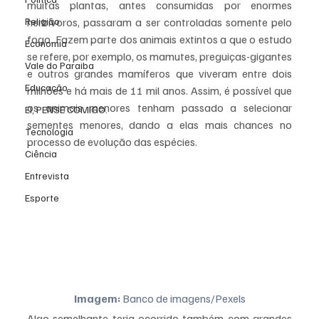
muitas plantas, antes consumidas por enormes 
Religião
herbívoros, passaram a ser controladas somente pelo 
fogo. Fazem parte dos animais extintos a que o estudo 
Economia
se refere, por exemplo, os mamutes, preguiças-gigantes 
Vale do Paraiba
e outros grandes mamíferos que viveram entre dois 
Educação
milhões e há mais de 11 mil anos. Assim, é possível que 
os animais menores tenham passado a selecionar 
EI, PENSE COMIGO.
sementes menores, dando a elas mais chances no 
Tecnologia
processo de evolução das espécies.
Ciência
Entrevista
Esporte
Imagem:
 Banco de imagens/Pexels
Algo semelhante teria ocorrido também com grandes 