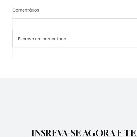
Comentários
Escreva um comentário
SÃO JOSÉ CONHECEU SUA 1ª
NADADO
DERROTA NA COPA PAULISTA
MOLIN
2026
MEDALH
RECORD
INSREVA-SE AGORA E T