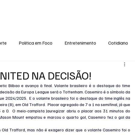
conomia
Saúde
Esporte
Entretenimento
Ciência
Entrevistas
rte
Politica em Foco
Entretenimento
Cotidiano
EI, PENSE COMIGO.
Tecnologia
Ciência
Entrevista
NITED NA DECISÃO!
tic Bilbao e avança à final. Volante brasileiro é o destaque do time 
a decisão da Europa League será o Tottenham. Casemiro é o símbolo da 
2024/2025.  E o volante brasileiro foi o destaque do time inglês na 
feira (8), em Old Trafford.  Placar agregado de 7 a 1 na semifinal, já que 
 a 0.  O meio-campista Jauregizar abriu o placar aos 31 minutos do 
ason Mount empatou e marcou o quarto gol, Casemiro fez o gol da 
Old Trafford, mas não é exagero dizer que o volante Casemiro foi o 