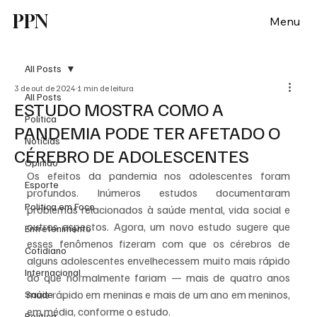
PPN
Menu
All Posts
3 de out. de 2024
1 min de leitura
All Posts
ESTUDO MOSTRA COMO A
Política
PANDEMIA PODE TER AFETADO O
Notícias
CÉREBRO DE ADOLESCENTES
Opinião
Os efeitos da pandemia nos adolescentes foram 
Esporte
profundos. Inúmeros estudos documentaram 
Politica em Foco
problemas relacionados à saúde mental, vida social e 
outros aspectos. Agora, um novo estudo sugere que 
Entretenimento
esses fenômenos fizeram com que os cérebros de 
Cotidiano
alguns adolescentes envelhecessem muito mais rápido 
Internacional
do que normalmente fariam — mais de quatro anos 
mais rápido em meninas e mais de um ano em meninos, 
Saúde
em média, conforme o estudo.
Politica