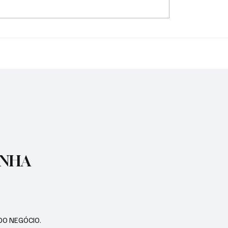
RA JOSEENSE FABÍOLA
CESTA BÁSICA CAIU 2,
A CONQUISTOU DUAS
VALE APÓS CINCO MES
AS DE OURO E BATEU
ALTA
E BRASILEIRO
ENHA
DO NEGÓCIO.