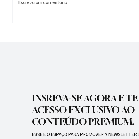
Escreva um comentário
SÃO JOSÉ CONHECEU SUA 1ª
NADADO
DERROTA NA COPA PAULISTA
MOLIN
2026
MEDALH
RECORD
INSREVA-SE AGORA E T
ACESSO EXCLUSIVO AO
CONTEÚDO PREMIUM.
ESSE É O ESPAÇO PARA PROMOVER A NEWSLETTER 