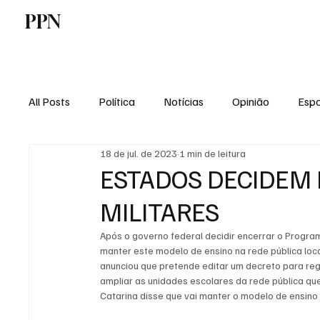
PPN
Home
Politica
Tecnologia
E
All Posts
Política
Notícias
Opinião
Espo
18 de jul. de 2023
1 min de leitura
Economia
Vale do Paraiba
Educação
ESTADOS DECIDEM 
MILITARES
Após o governo federal decidir encerrar o Program
manter este modelo de ensino na rede pública loca
anunciou que pretende editar um decreto para regu
ampliar as unidades escolares da rede pública qu
Catarina disse que vai manter o modelo de ensino