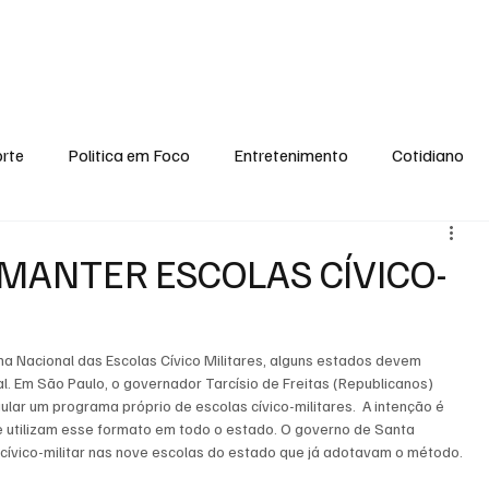
conomia
Saúde
Esporte
Entretenimento
Ciência
Entrevistas
rte
Politica em Foco
Entretenimento
Cotidiano
EI, PENSE COMIGO.
Tecnologia
Ciência
Entrevista
MANTER ESCOLAS CÍVICO-
a Nacional das Escolas Cívico Militares, alguns estados devem 
l. Em São Paulo, o governador Tarcísio de Freitas (Republicanos) 
lar um programa próprio de escolas cívico-militares.  A intenção é 
e utilizam esse formato em todo o estado. O governo de Santa 
 cívico-militar nas nove escolas do estado que já adotavam o método.