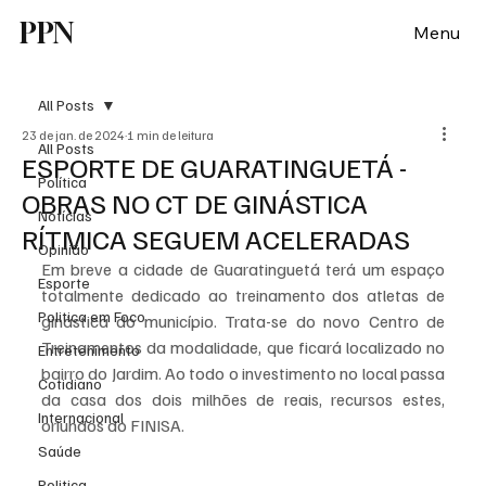
PPN
Menu
All Posts
23 de jan. de 2024
1 min de leitura
All Posts
ESPORTE DE GUARATINGUETÁ -
Política
OBRAS NO CT DE GINÁSTICA
Notícias
RÍTMICA SEGUEM ACELERADAS
Opinião
Em breve a cidade de Guaratinguetá terá um espaço 
Esporte
totalmente dedicado ao treinamento dos atletas de 
Politica em Foco
ginástica do município. Trata-se do novo Centro de 
Treinamentos da modalidade, que ficará localizado no 
Entretenimento
bairro do Jardim. Ao todo o investimento no local passa 
Cotidiano
da casa dos dois milhões de reais, recursos estes, 
Internacional
oriundos do FINISA.
Saúde
Politica