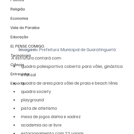
Religião
Economia
Vale do Paraiba
Educação
EI, PENSE COMIGO.
Imagem:
 Prefeitura Municipal de Guaratinguetá
Tecnologia
A estrutura contará com:
Ciência
quadra poliesportiva coberta para vôlei, ginástica 
Entrevista
e futsal
quadra de areia para vôlei de praia e beach tênis
Esporte
quadra society
playground
pista de atletismo
mesa de jogos dama e xadrez
academia ao ar livre
estacionamento com 22 vagas