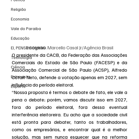
Religião
Economia
Vale do Paraiba
Educação
Imagem:
 Marcello Casal Jr/Agência Brasil
EI, PENSE COMIGO.
O presidente da CACB, da Federação das Associações 
Tecnologia
Comerciais do Estado de São Paulo (FACESP) e da 
Ciência
Associação Comercial de São Paulo (ACSP), Alfredo 
Entrevista
Cotait Neto, defende a votação apenas em 2027, sem 
influência do período eleitoral.
Esporte
“Nossa proposta é termos o debate de fato, ele vale a 
pena o debate; porém, vamos discutir isso em 2027, 
fora do período eleitoral, fora dessa eventual 
interferência eleitoreira. Eu acho que a sociedade civil 
está pronta para debater, tanto os trabalhadores, 
como os empresários, e encontrar qual é a melhor 
solução, mas sem nunca esquecer que na reforma 