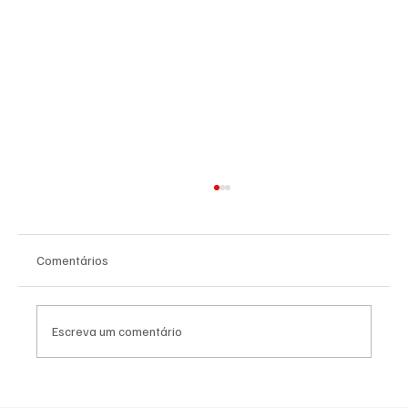
Comentários
Escreva um comentário
NADADORA JOSEENSE FABÍOLA MOLINA