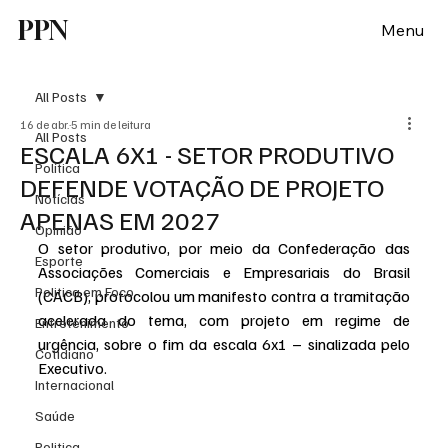
PPN
Menu
All Posts
16 de abr.
5 min de leitura
All Posts
ESCALA 6X1 - SETOR PRODUTIVO
Política
DEFENDE VOTAÇÃO DE PROJETO
Notícias
APENAS EM 2027
Opinião
O setor produtivo, por meio da Confederação das 
Esporte
Associações Comerciais e Empresariais do Brasil 
Politica em Foco
(CACB), protocolou um manifesto contra a tramitação 
acelerada do tema, com projeto em regime de 
Entretenimento
urgência, sobre o fim da escala 6x1 – sinalizada pelo 
Cotidiano
Executivo. 
Internacional
Saúde
Politica