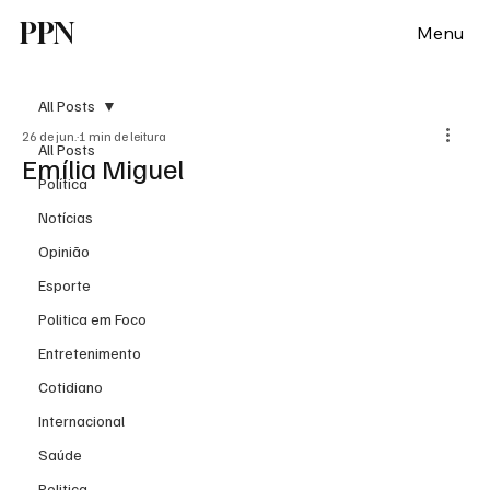
PPN
Menu
All Posts
26 de jun.
1 min de leitura
All Posts
Emília Miguel
Política
Notícias
Opinião
Esporte
Politica em Foco
Entretenimento
Cotidiano
Internacional
Saúde
Politica