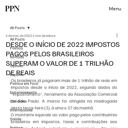
PPN
Menu
All Posts
4 de mai. de 2022
1 min de leitura
All Posts
DESDE O INÍCIO DE 2022 IMPOSTOS
Política
PAGOS PELOS BRASILEIROS
Notícias
SUPERAM O VALOR DE 1 TRILHÃO
Opinião
DE REAIS
Esporte
Os brasileiros já pagaram mais de 1 trilhão de reais em 
Politica em Foco
impostos desde o início de 2022, segundo dados do 
Entretenimento
“Impostômetro”, ferramenta da Associação Comercial 
de São Paulo. A marca foi atingida na madrugada 
Cotidiano
desta terça-feira (3), à uma e 37 da manhã.
Internacional
O montante equivale ao valor pago pelos contribuintes 
Saúde
brasileiros em impostos, taxas e contribuições aos 
Politica