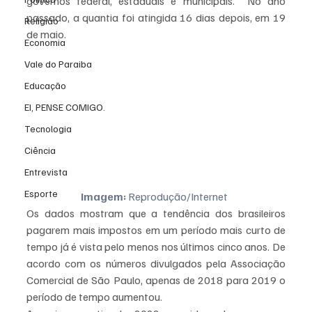
governos federal, estaduais e municipais.  No ano 
passado, a quantia foi atingida 16 dias depois, em 19 
Religião
de maio. 
Economia
Vale do Paraiba
Educação
EI, PENSE COMIGO.
Tecnologia
Ciência
Entrevista
Esporte
Imagem:
 Reprodução/Internet  
Os dados mostram que a tendência dos brasileiros 
pagarem mais impostos em um período mais curto de 
tempo já é vista pelo menos nos últimos cinco anos. De 
acordo com os números divulgados pela Associação 
Comercial de São Paulo, apenas de 2018 para 2019 o 
período de tempo aumentou.