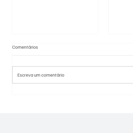
Comentários
Escreva um comentário
APARECIDA TERÁ
PREFEI
CONSULTORIA GRATUITA PARA
VACINA
AUMENTAR PRODUTIVIDADE
PARA P