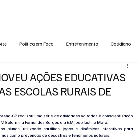
conomia
Saúde
Esporte
Entretenimento
Ciência
Entrevistas
rte
Politica em Foco
Entretenimento
Cotidiano
EI, PENSE COMIGO.
Tecnologia
Ciência
Entrevista
MOVEU AÇÕES EDUCATIVAS
AS ESCOLAS RURAIS DE
orena-SP realizou uma série de atividades voltadas à conscientização 
.M Belarmina Fernandes Borges e a E.M João Justino Mota.
s alunos, utilizando cartilhas, jogos e dinâmicas interativas para 
 temas como prevenção de desastres e fenômenos naturais.