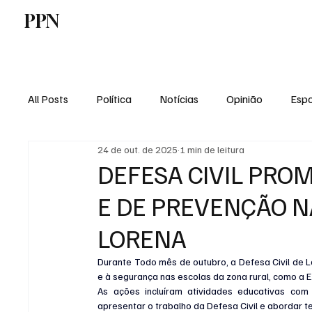
PPN
Home
Politica
Tecnologia
E
All Posts
Política
Notícias
Opinião
Espo
24 de out. de 2025
1 min de leitura
Economia
Vale do Paraiba
Educação
DEFESA CIVIL PRO
E DE PREVENÇÃO N
LORENA
Durante Todo mês de outubro, a Defesa Civil de L
e à segurança nas escolas da zona rural, como a E
As ações incluíram atividades educativas com o
apresentar o trabalho da Defesa Civil e abordar