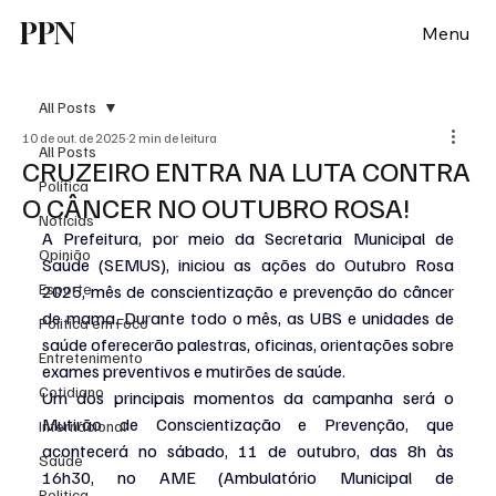
PPN
Menu
All Posts
10 de out. de 2025
2 min de leitura
All Posts
CRUZEIRO ENTRA NA LUTA CONTRA
Política
O CÂNCER NO OUTUBRO ROSA!
Notícias
A Prefeitura, por meio da Secretaria Municipal de 
Opinião
Saúde (SEMUS), iniciou as ações do Outubro Rosa 
Esporte
2025, mês de conscientização e prevenção do câncer 
de mama. Durante todo o mês, as UBS e unidades de 
Politica em Foco
saúde oferecerão palestras, oficinas, orientações sobre 
Entretenimento
exames preventivos e mutirões de saúde.
Cotidiano
Um dos principais momentos da campanha será o 
Mutirão de Conscientização e Prevenção, que 
Internacional
acontecerá no sábado, 11 de outubro, das 8h às 
Saúde
16h30, no AME (Ambulatório Municipal de 
Politica