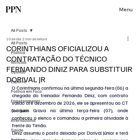
PPN
Menu
All Posts
10 de abr.
2 min de leitura
All Posts
CORINTHIANS OFICIALIZOU A
Política
CONTRATAÇÃO DO TÉCNICO
Notícias
FERNANDO DINIZ PARA SUBSTITUIR
Opinião
DORIVAL JR
Esporte
O Corinthians confirmou na última segunda-feira (06) a 
Politica em Foco
chegada do treinador Fernando Diniz, com contrato 
Entretenimento
válido até dezembro de 2026, ele se apresentou ao CT 
Joaquim Grava na última terça-feira (07), onde 
Cotidiano
conheceu o elenco e comandou a primeira atividade à 
Internacional
frente do Timão.
Saúde
Diniz assumiu o posto deixado por Dorival Júnior e terá 
Politica