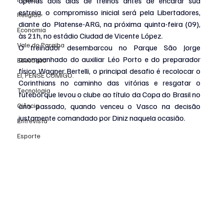
apenas dois dias de treinos antes de encarar sua 
estreia, o compromisso inicial será pela Libertadores, 
Religião
diante do Platense-ARG, na próxima quinta-feira (09), 
Economia
às 21h, no estádio Ciudad de Vicente López.
Vale do Paraiba
O treinador desembarcou no Parque São Jorge 
acompanhado do auxiliar Léo Porto e do preparador 
Educação
físico Wagner Bertelli, o principal desafio é recolocar o 
EI, PENSE COMIGO.
Corinthians no caminho das vitórias e resgatar o 
Tecnologia
futebol que levou o clube ao título da Copa do Brasil no 
Ciência
ano passado, quando venceu o Vasco na decisão 
justamente comandado por Diniz naquela ocasião.
Entrevista
Esporte