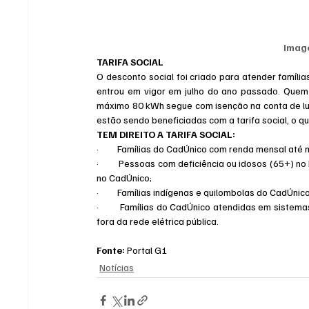
Imag
TARIFA SOCIAL
O desconto social foi criado para atender família
entrou em vigor em julho do ano passado. Quem
máximo 80 kWh segue com isenção na conta de luz
estão sendo beneficiadas com a tarifa social, o q
TEM DIREITO A TARIFA SOCIAL:
·         Famílias do CadÚnico com renda mensal até
·         Pessoas com deficiência ou idosos (65+)
no CadÚnico;
·         Famílias indígenas e quilombolas do CadÚnico
·         Famílias do CadÚnico atendidas em sistema
fora da rede elétrica pública.
Fonte:
 Portal G1
Notícias