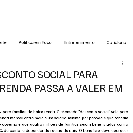
conomia
Saúde
Esporte
Entretenimento
Ciência
Entrevistas
rte
Politica em Foco
Entretenimento
Cotidiano
EI, PENSE COMIGO.
Tecnologia
Ciência
Entrevista
ESCONTO SOCIAL PARA
 RENDA PASSA A VALER EM
 para famílias de baixa renda. O chamado "desconto social" vale para 
renda mensal entre meio e um salário-mínimo por pessoa e que tenham 
 governo é que quatro milhões de famílias sejam beneficiadas com a 
% da conta, a depender da região do país. O benefício deve aparecer 