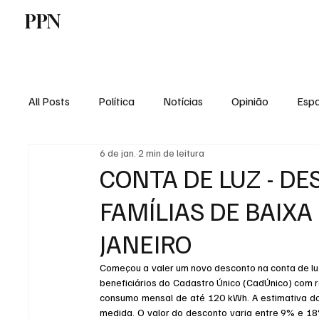
PPN
Home
Politica
Tecnologia
E
All Posts
Política
Notícias
Opinião
Espo
6 de jan.
2 min de leitura
Economia
Vale do Paraiba
Educação
CONTA DE LUZ - D
FAMÍLIAS DE BAIXA
JANEIRO
Começou a valer um novo desconto na conta de luz
beneficiários do Cadastro Único (CadÚnico) com 
consumo mensal de até 120 kWh. A estimativa do
medida. O valor do desconto varia entre 9% e 18