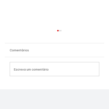
Comentários
Escreva um comentário
SÃO JOSÉ CONHECEU SUA 1ª DERROTA NA
COPA PAULISTA 2026