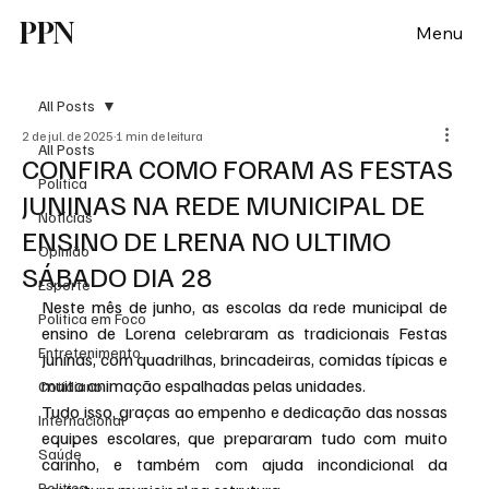
PPN
Menu
All Posts
2 de jul. de 2025
1 min de leitura
All Posts
CONFIRA COMO FORAM AS FESTAS
Política
JUNINAS NA REDE MUNICIPAL DE
Notícias
ENSINO DE LRENA NO ULTIMO
Opinião
SÁBADO DIA 28
Esporte
Neste mês de junho, as escolas da rede municipal de 
Politica em Foco
ensino de Lorena celebraram as tradicionais Festas 
Entretenimento
Juninas, com quadrilhas, brincadeiras, comidas típicas e 
muita animação espalhadas pelas unidades.
Cotidiano
Tudo isso, graças ao empenho e dedicação das nossas 
Internacional
equipes escolares, que prepararam tudo com muito 
Saúde
carinho, e também com ajuda incondicional da 
Politica