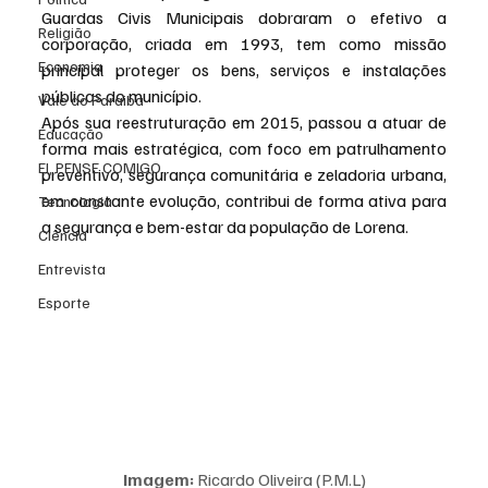
Guardas Civis Municipais dobraram o efetivo a 
Religião
corporação, criada em 1993, tem como missão 
Economia
principal proteger os bens, serviços e instalações 
públicas do município.
Vale do Paraiba
Após sua reestruturação em 2015, passou a atuar de 
Educação
forma mais estratégica, com foco em patrulhamento 
EI, PENSE COMIGO.
preventivo, segurança comunitária e zeladoria urbana, 
em constante evolução, contribui de forma ativa para 
Tecnologia
a segurança e bem-estar da população de Lorena.
Ciência
Entrevista
Esporte
Imagem:
 Ricardo Oliveira (P.M.L)