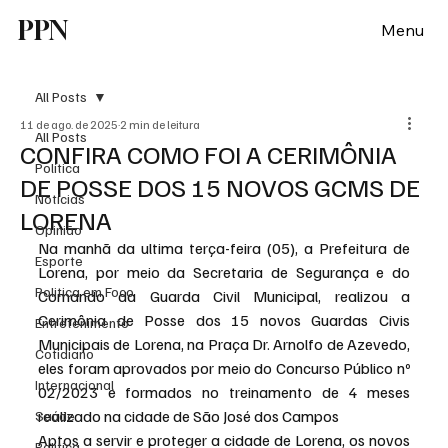
PPN
Menu
All Posts
11 de ago. de 2025
2 min de leitura
All Posts
CONFIRA COMO FOI A CERIMÔNIA
Política
DE POSSE DOS 15 NOVOS GCMS DE
Notícias
LORENA
Opinião
Na manhã da ultima terça-feira (05), a Prefeitura de 
Esporte
Lorena, por meio da Secretaria de Segurança e do 
Politica em Foco
Comando da Guarda Civil Municipal, realizou a 
Cerimônia de Posse dos 15 novos Guardas Civis 
Entretenimento
Municipais de Lorena, na Praça Dr. Arnolfo de Azevedo, 
Cotidiano
eles foram aprovados por meio do Concurso Público nº 
Internacional
02/2023 e formados no treinamento de 4 meses 
realizado na cidade de São José dos Campos
Saúde
Aptos a servir e proteger a cidade de Lorena, os novos 
Politica