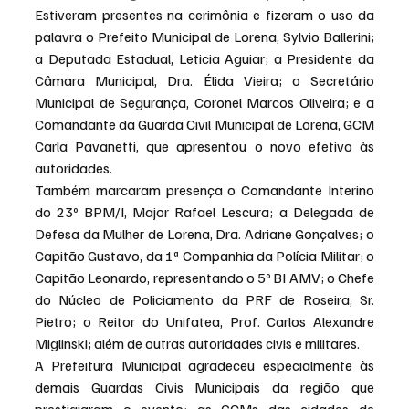
Estiveram presentes na cerimônia e fizeram o uso da 
palavra o Prefeito Municipal de Lorena, Sylvio Ballerini; 
a Deputada Estadual, Leticia Aguiar; a Presidente da 
Câmara Municipal, Dra. Élida Vieira; o Secretário 
Municipal de Segurança, Coronel Marcos Oliveira; e a 
Comandante da Guarda Civil Municipal de Lorena, GCM 
Carla Pavanetti, que apresentou o novo efetivo às 
autoridades.
Também marcaram presença o Comandante Interino 
do 23º BPM/I, Major Rafael Lescura; a Delegada de 
Defesa da Mulher de Lorena, Dra. Adriane Gonçalves; o 
Capitão Gustavo, da 1ª Companhia da Polícia Militar; o 
Capitão Leonardo, representando o 5º BI AMV; o Chefe 
do Núcleo de Policiamento da PRF de Roseira, Sr. 
Pietro; o Reitor do Unifatea, Prof. Carlos Alexandre 
Miglinski; além de outras autoridades civis e militares.
A Prefeitura Municipal agradeceu especialmente às 
demais Guardas Civis Municipais da região que 
prestigiaram o evento: as GCMs das cidades de 