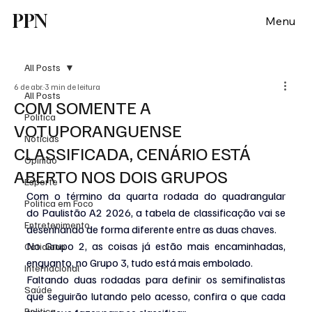
PPN
Menu
All Posts
6 de abr.
3 min de leitura
All Posts
COM SOMENTE A
Política
VOTUPORANGUENSE
Notícias
CLASSIFICADA, CENÁRIO ESTÁ
Opinião
ABERTO NOS DOIS GRUPOS
Esporte
Com o término da quarta rodada do quadrangular 
Politica em Foco
do Paulistão A2 2026, a tabela de classificação vai se 
Entretenimento
desenhando de forma diferente entre as duas chaves.
No Grupo 2, as coisas já estão mais encaminhadas, 
Cotidiano
enquanto, no Grupo 3, tudo está mais embolado.
Internacional
Faltando duas rodadas para definir os semifinalistas 
Saúde
que seguirão lutando pelo acesso, confira o que cada 
Politica