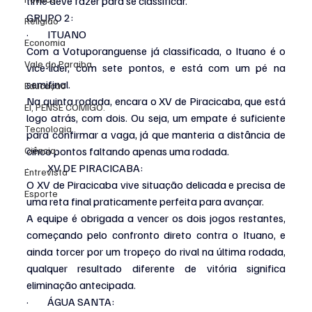
time deve fazer para se classificar.
GRUPO 2:
Religião
·         ITUANO
Economia
Com a Votuporanguense já classificada, o Ituano é o 
Vale do Paraiba
vice-líder, com sete pontos, e está com um pé na 
semifinal.
Educação
Na quinta rodada, encara o XV de Piracicaba, que está 
EI, PENSE COMIGO.
logo atrás, com dois. Ou seja, um empate é suficiente 
Tecnologia
para confirmar a vaga, já que manteria a distância de 
Ciência
cinco pontos faltando apenas uma rodada.
·         XV DE PIRACICABA:
Entrevista
O XV de Piracicaba vive situação delicada e precisa de 
Esporte
uma reta final praticamente perfeita para avançar.
A equipe é obrigada a vencer os dois jogos restantes, 
começando pelo confronto direto contra o Ituano, e 
ainda torcer por um tropeço do rival na última rodada, 
qualquer resultado diferente de vitória significa 
eliminação antecipada.
·         ÁGUA SANTA: