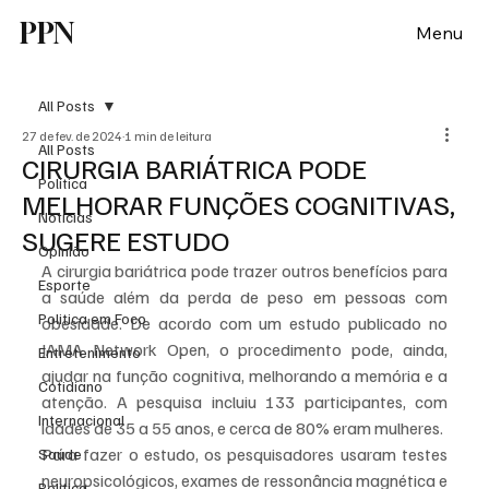
PPN
Menu
All Posts
27 de fev. de 2024
1 min de leitura
All Posts
CIRURGIA BARIÁTRICA PODE
Política
MELHORAR FUNÇÕES COGNITIVAS,
Notícias
SUGERE ESTUDO
Opinião
A cirurgia bariátrica pode trazer outros benefícios para 
Esporte
a saúde além da perda de peso em pessoas com 
Politica em Foco
obesidade. De acordo com um estudo publicado no 
JAMA Network Open, o procedimento pode, ainda, 
Entretenimento
ajudar na função cognitiva, melhorando a memória e a 
Cotidiano
atenção. A pesquisa incluiu 133 participantes, com 
Internacional
idades de 35 a 55 anos, e cerca de 80% eram mulheres. 
Para fazer o estudo, os pesquisadores usaram testes 
Saúde
neuropsicológicos, exames de ressonância magnética e 
Politica