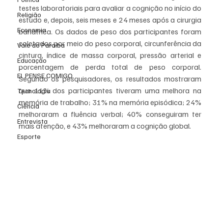
testes laboratoriais para avaliar a cognição no início do 
Religião
estudo e, depois, seis meses e 24 meses após a cirurgia 
Economia
bariátrica. Os dados de peso dos participantes foram 
coletados por meio do peso corporal, circunferência da 
Vale do Paraiba
cintura, índice de massa corporal, pressão arterial e 
Educação
porcentagem de perda total de peso corporal. 
EI, PENSE COMIGO.
Segundo os pesquisadores, os resultados mostraram 
que 11% dos participantes tiveram uma melhora na 
Tecnologia
memória de trabalho; 31% na memória episódica; 24% 
Ciência
melhoraram a fluência verbal; 40% conseguiram ter 
Entrevista
mais atenção, e 43% melhoraram a cognição global.
Esporte