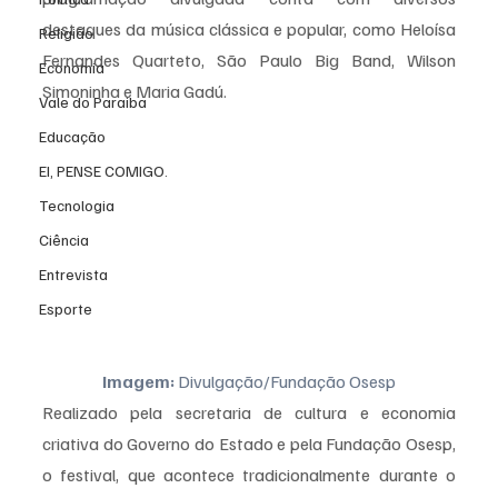
destaques da música clássica e popular, como Heloísa 
Religião
Fernandes Quarteto, São Paulo Big Band, Wilson 
Economia
Simoninha e Maria Gadú.
Vale do Paraiba
Educação
EI, PENSE COMIGO.
Tecnologia
Ciência
Entrevista
Esporte
Imagem:
 Divulgação/Fundação Osesp
Realizado pela secretaria de cultura e economia 
criativa do Governo do Estado e pela Fundação Osesp, 
o festival, que acontece tradicionalmente durante o 