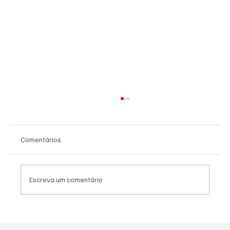
Comentários
Escreva um comentário
PREFEITURA REALIZARÁ VACINAÇÃO
ANTIRRÁBICA PARA PETS