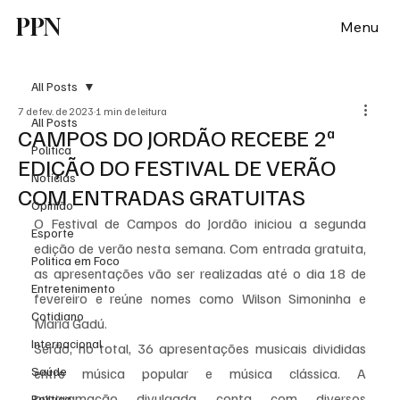
PPN
Menu
All Posts
7 de fev. de 2023
1 min de leitura
All Posts
CAMPOS DO JORDÃO RECEBE 2ª
Política
EDIÇÃO DO FESTIVAL DE VERÃO
Notícias
COM ENTRADAS GRATUITAS
Opinião
O Festival de Campos do Jordão iniciou a segunda 
Esporte
edição de verão nesta semana. Com entrada gratuita, 
Politica em Foco
as apresentações vão ser realizadas até o dia 18 de 
Entretenimento
fevereiro e reúne nomes como Wilson Simoninha e 
Cotidiano
Maria Gadú.
Internacional
Serão, no total, 36 apresentações musicais divididas 
Saúde
entre música popular e música clássica. A 
programação divulgada conta com diversos 
Politica