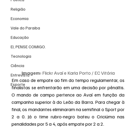
Religião
Economia
Vale do Paraiba
Educação
EI, PENSE COMIGO.
Tecnologia
Ciência
Imagem: 
Flickr Avaí e Karla Porto / EC Vitória
Entrevista
Em caso de empate ao fim do tempo regulamentar, os 
Esporte
finalistas se enfrentarão em uma decisão por pênaltis. 
O mando de campo pertence ao Avaí em função da 
campanha superior à do Leão da Barra. Para chegar à 
final, os mandantes eliminaram na semifinal o Sport por 
2 a 0. Já o time rubro-negro bateu o Criciúma nas 
penalidades por 5 a 4, após empate por 2 a 2.