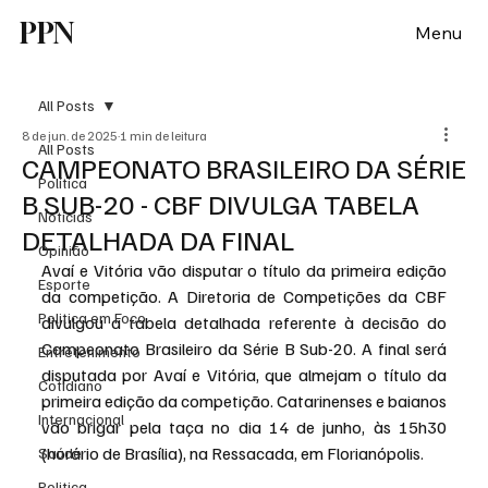
PPN
Menu
All Posts
8 de jun. de 2025
1 min de leitura
All Posts
CAMPEONATO BRASILEIRO DA SÉRIE
Política
B SUB-20 - CBF DIVULGA TABELA
Notícias
DETALHADA DA FINAL
Opinião
Avaí e Vitória vão disputar o título da primeira edição 
Esporte
da competição. A Diretoria de Competições da CBF 
Politica em Foco
divulgou a tabela detalhada referente à decisão do 
Campeonato Brasileiro da Série B Sub-20. A final será 
Entretenimento
disputada por Avaí e Vitória, que almejam o título da 
Cotidiano
primeira edição da competição. Catarinenses e baianos 
Internacional
vão brigar pela taça no dia 14 de junho, às 15h30 
(horário de Brasília), na Ressacada, em Florianópolis.
Saúde
Politica