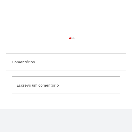
Comentários
Escreva um comentário
SÃO JOSÉ CONHECEU SUA 1ª DERROTA NA
COPA PAULISTA 2026