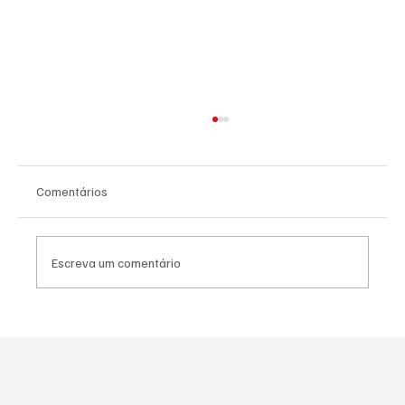
Comentários
Escreva um comentário
NADADORA JOSEENSE FABÍOLA MOLINA
CONQUISTOU DUAS MEDALHAS DE OURO E
BATEU RECORDE BRASILEIRO