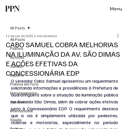
PPN
Menu
All Posts
11 de nov. de 2025
1 min de leitura
All Posts
CABO SAMUEL COBRA MELHORIAS
Política
NA ILUMINAÇÃO DA AV. SÃO DIMAS
Notícias
E AÇÕES EFETIVAS DA
Opinião
CONCESSIONÁRIA EDP
Esporte
O vereador Cabo Samuel apresentou um requerimento 
Politica em Foco
solicitando informações e providências à Prefeitura de 
Entretenimento
Guaratinguetá sobre a situação da iluminação pública 
na Avenida São Dimas, além de cobrar ações efetivas 
Cotidiano
junto à Concessionária EDP. O requerimento destaca 
Internacional
que a via é amplamente utilizada por pedestres, 
Saúde
ciclistas e motoristas, especialmente no período 
Politica