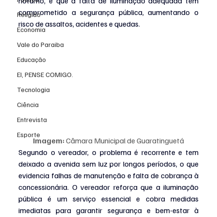
noturno, e que a falta de iluminação adequada tem 
comprometido a segurança pública, aumentando o 
Religião
risco de assaltos, acidentes e quedas.
Economia
Vale do Paraiba
Educação
EI, PENSE COMIGO.
Tecnologia
Ciência
Entrevista
Esporte
Imagem:
 Câmara Municipal de Guaratinguetá
Segundo o vereador, o problema é recorrente e tem 
deixado a avenida sem luz por longos períodos, o que 
evidencia falhas de manutenção e falta de cobrança à 
concessionária. O vereador reforça que a iluminação 
pública é um serviço essencial e cobra medidas 
imediatas para garantir segurança e bem-estar à 