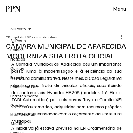
PPN
Menu
All Posts
28 de jul. de 2025
2 min de leitura
All Posts
CÂMARA MUNICIPAL DE APARECIDA
Política
MODERNIZA SUA FROTA OFICIAL
Notícias
A Câmara Municipal de Aparecida deu um importante 
Opinião
passo rumo à modernização e à eficiência da sua 
Esporte
estrutura administrativa. Neste mês, a Casa Legislativa 
atualizou sua frota de veículos oficiais, substituindo 
Politica em Foco
dois automóveis Hyundai HB20S (modelos 1.6 Flex e 
Entretenimento
TGDi Automático) por dois novos Toyota Corolla XEi 
Cotidiano
2.0 Flex automático, adquiridos com recursos próprios 
e sem qualquer relação com o orçamento da Prefeitura 
Internacional
Municipal.
Saúde
A iniciativa já estava prevista na Lei Orçamentária de 
Politica