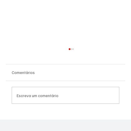
Comentários
Escreva um comentário
PREFEITURA INTENSIFICA AÇÕES DE
ZELADORIA EM DIFERENTES REGIÕES DA
CIDADE