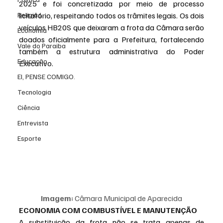
2025 e foi concretizada por meio de processo 
Religião
licitatório, respeitando todos os trâmites legais. Os dois 
veículos HB20S que deixaram a frota da Câmara serão 
Economia
doados oficialmente para a Prefeitura, fortalecendo 
Vale do Paraiba
também a estrutura administrativa do Poder 
Educação
Executivo.
EI, PENSE COMIGO.
Tecnologia
Ciência
Entrevista
Esporte
Imagem:
 Câmara Municipal de Aparecida
ECONOMIA COM COMBUSTÍVEL E MANUTENÇÃO
A substituição da frota não se trata apenas de 