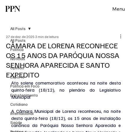
PPN
Menu
All Posts
27 de dez. de 2025
3 min de leitura
All Posts
CÂMARA DE LORENA RECONHECE
Política
OS 15 ANOS DA PARÓQUIA NOSSA
Notícias
SENHORA APARECIDA E SANTO
Opinião
EXPEDITO
Esporte
Ato solene comemorativo aconteceu na noite desta 
Politica em Foco
quinta-feira (18/12), no plenário do Legislativo 
Entretenimento
Municipal
Cotidiano
A Câmara Municipal de Lorena reconheceu, na noite 
Internacional
desta quinta-feira (18/12), os 15 anos de instalação 
Saúde
canônica da Paróquia Nossa Senhora Aparecida e 
Politica