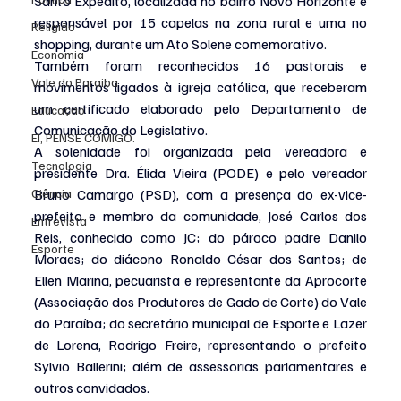
Santo Expedito, localizada no bairro Novo Horizonte e 
responsável por 15 capelas na zona rural e uma no 
Religião
shopping, durante um Ato Solene comemorativo.
Economia
Também foram reconhecidos 16 pastorais e 
Vale do Paraiba
movimentos ligados à igreja católica, que receberam 
um certificado elaborado pelo Departamento de 
Educação
Comunicação do Legislativo.
EI, PENSE COMIGO.
A solenidade foi organizada pela vereadora e 
Tecnologia
presidente Dra. Élida Vieira (PODE) e pelo vereador 
Ciência
Bruno Camargo (PSD), com a presença do ex-vice-
prefeito e membro da comunidade, José Carlos dos 
Entrevista
Reis, conhecido como JC; do pároco padre Danilo 
Esporte
Moraes; do diácono Ronaldo César dos Santos; de 
Ellen Marina, pecuarista e representante da Aprocorte 
(Associação dos Produtores de Gado de Corte) do Vale 
do Paraíba; do secretário municipal de Esporte e Lazer 
de Lorena, Rodrigo Freire, representando o prefeito 
Sylvio Ballerini; além de assessorias parlamentares e 
outros convidados.