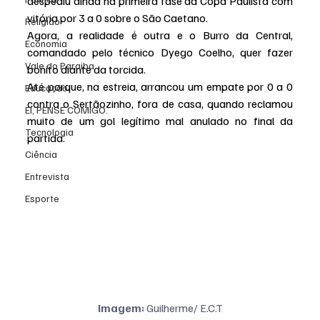
despediu ainda na primeira fase da Copa Paulista com 
vitória por 3 a 0 sobre o São Caetano.
Religião
Agora, a realidade é outra e o Burro da Central, 
Economia
comandado pelo técnico Dyego Coelho, quer fazer 
Vale do Paraiba
bonito diante da torcida.
Até porque, na estreia, arrancou um empate por 0 a 0 
Educação
contra o Sertãozinho, fora de casa, quando reclamou 
EI, PENSE COMIGO.
muito de um gol legítimo mal anulado no final da 
Tecnologia
partida.
Ciência
Entrevista
Esporte
Imagem: 
Guilherme/ E.C.T