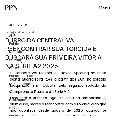
PPN
Menu
All Posts
14 de jan.
1 min de leitura
All Posts
BURRO DA CENTRAL VAI
Política
REENCONTRAR SUA TORCIDA E
Notícias
BUSCARÁ SUA PRIMEIRA VITÓRIA
Opinião
NA SÉRIE A2 2026
Esporte
O Taubaté vai receber o Osasco Sporting na noite 
Politica em Foco
desta quarta-feira (14), a partir das 20h, no estádio 
Entretenimento
Joaquinzão, em Taubaté, pela segunda rodada do 
Campeonato Paulista da Série A-2.
Cotidiano
Esse será o primeiro jogo em casa na temporada e, 
Internacional
além disso, marca o reencontro com a torcida, algo que 
Saúde
não acontece desde agosto de 2025, quando se 
Politica