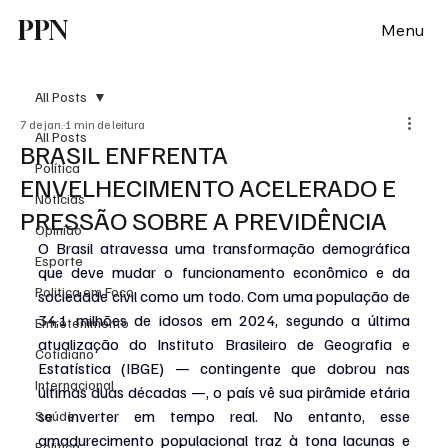
PPN
Menu
All Posts
7 de jan.
1 min de leitura
All Posts
BRASIL ENFRENTA
Política
ENVELHECIMENTO ACELERADO E
Notícias
PRESSÃO SOBRE A PREVIDÊNCIA
Opinião
O Brasil atravessa uma transformação demográfica 
Esporte
que deve mudar o funcionamento econômico e da 
Politica em Foco
sociedade civil como um todo. Com uma população de 
34,1 milhões de idosos em 2024, segundo a última 
Entretenimento
atualização do Instituto Brasileiro de Geografia e 
Cotidiano
Estatística (IBGE) — contingente que dobrou nas 
Internacional
últimas duas décadas —, o país vê sua pirâmide etária 
se inverter em tempo real. No entanto, esse 
Saúde
amadurecimento populacional traz à tona lacunas e 
Politica