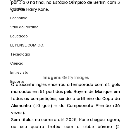
por 3 a 0 na final, no Estádio Olímpico de Berlim, com 3 
Religião
gols de Harry Kane.
Economia
Vale do Paraiba
Educação
EI, PENSE COMIGO.
Tecnologia
Ciência
Entrevista
Imagem:
 Getty Images
Esporte
O atacante inglês encerrou a temporada com 61 gols 
marcados em 51 partidas pelo Bayern de Munique, em 
todas as competições, sendo o artilheiro da Copa da 
Alemanha (10 gols) e do Campeonato Alemão (36 
vezes).
Sem títulos na carreira até 2025, Kane chegou, agora, 
ao seu quatro troféu com o clube bávaro (2 