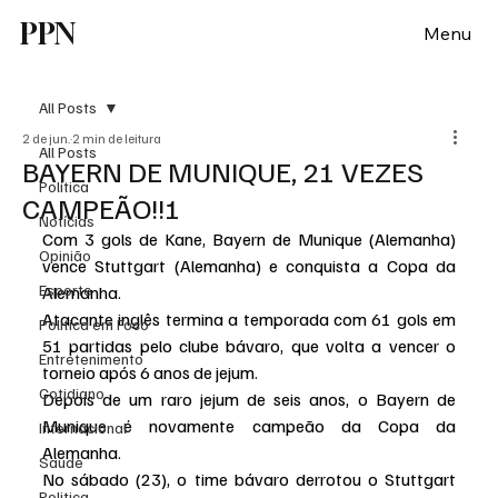
PPN
Menu
All Posts
2 de jun.
2 min de leitura
All Posts
BAYERN DE MUNIQUE, 21 VEZES
Política
CAMPEÃO!!!
Notícias
Com 3 gols de Kane, Bayern de Munique (Alemanha) 
Opinião
vence Stuttgart (Alemanha) e conquista a Copa da 
Esporte
Alemanha.
Atacante inglês termina a temporada com 61 gols em 
Politica em Foco
51 partidas pelo clube bávaro, que volta a vencer o 
Entretenimento
torneio após 6 anos de jejum.
Cotidiano
Depois de um raro jejum de seis anos, o Bayern de 
Munique é novamente campeão da Copa da 
Internacional
Alemanha.
Saúde
No sábado (23), o time bávaro derrotou o Stuttgart 
Politica