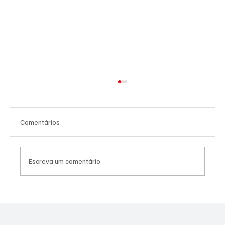
Comentários
Escreva um comentário
SÃO JOSÉ CONHECEU SUA 1ª DERROTA NA
COPA PAULISTA 2026