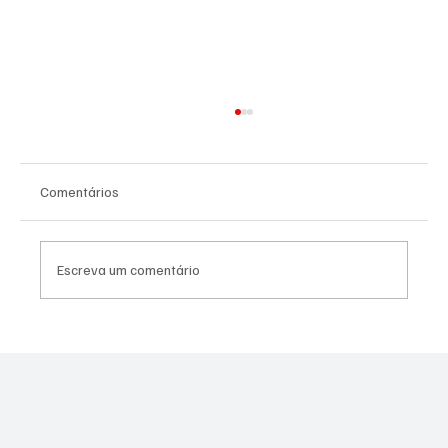
Comentários
Escreva um comentário
PREFEITURA INTENSIFICA AÇÕES DE
ZELADORIA EM DIFERENTES REGIÕES DA
CIDADE