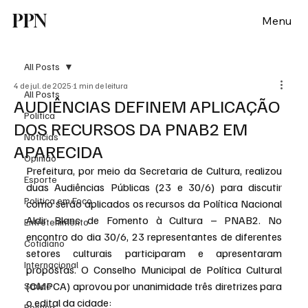
PPN
Menu
All Posts
4 de jul. de 2025
1 min de leitura
All Posts
AUDIÊNCIAS DEFINEM APLICAÇÃO
Política
DOS RECURSOS DA PNAB2 EM
Notícias
APARECIDA
Opinião
Prefeitura, por meio da Secretaria de Cultura, realizou 
Esporte
duas Audiências Públicas (23 e 30/6) para discutir 
Politica em Foco
como serão aplicados os recursos da Política Nacional 
Aldir Blanc de Fomento à Cultura – PNAB2. No 
Entretenimento
encontro do dia 30/6, 23 representantes de diferentes 
Cotidiano
setores culturais participaram e apresentaram 
Internacional
propostas. O Conselho Municipal de Política Cultural 
(CMPCA) aprovou por unanimidade três diretrizes para 
Saúde
o edital da cidade:
Politica