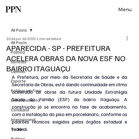
PPN
Menu
All Posts
20 de jun. de 2025
1 min de leitura
All Posts
APARECIDA - SP - PREFEITURA
Política
ACELERA OBRAS DA NOVA ESF NO
Notícias
BAIRRO ITAGUAÇU
Opinião
A Prefeitura, por meio da Secretaria de Saúde e da 
Esporte
Secretaria de Obras, está dando continuidade em ritmo 
Politica em Foco
acelerado às obras da futura Unidade Estratégia 
Saúde da Família (ESF) do bairro Itaguaçu. A 
Entretenimento
construção já se encontra na fase de acabamento, 
Cotidiano
com a instalação do piso em porcelanato, conforme os 
Internacional
padrões técnicos exigidos pelos órgãos estadual e 
federal.
Saúde
Politica