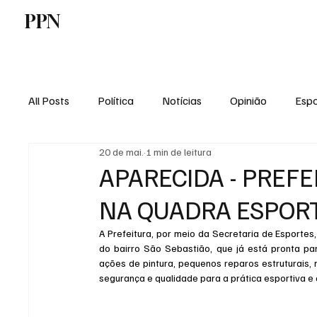
PPN
Home
Politica
Tecnologia
E
All Posts
Política
Notícias
Opinião
Espo
20 de mai.
1 min de leitura
Economia
Vale do Paraiba
Educação
APARECIDA - PREF
NA QUADRA ESPORT
A Prefeitura, por meio da Secretaria de Esportes
do bairro São Sebastião, que já está pronta p
ações de pintura, pequenos reparos estruturais, 
segurança e qualidade para a prática esportiva e 