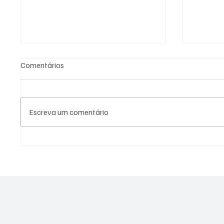
Comentários
Escreva um comentário
SÃO JOSÉ CONHECEU SUA 1ª
NADADO
DERROTA NA COPA PAULISTA
MOLIN
2026
MEDALH
RECORD