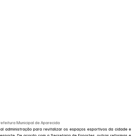
refeitura Municipal de Aparecida
ual administração para revitalizar os espaços esportivos da cidade e 
 esporte. De acordo com a Secretaria de Esportes, outras reformas e 