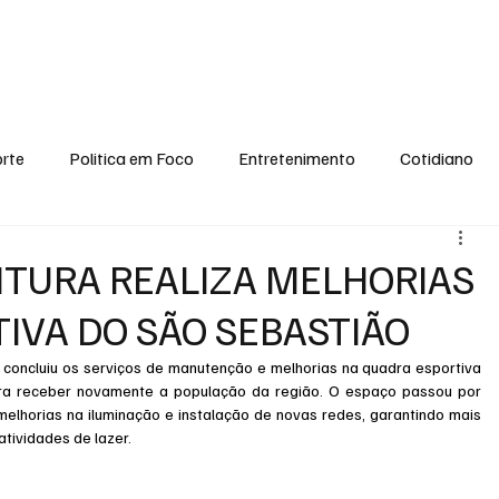
conomia
Saúde
Esporte
Entretenimento
Ciência
Entrevistas
rte
Politica em Foco
Entretenimento
Cotidiano
EI, PENSE COMIGO.
Tecnologia
Ciência
Entrevista
EITURA REALIZA MELHORIAS
IVA DO SÃO SEBASTIÃO
, concluiu os serviços de manutenção e melhorias na quadra esportiva 
ara receber novamente a população da região. O espaço passou por 
melhorias na iluminação e instalação de novas redes, garantindo mais 
atividades de lazer.