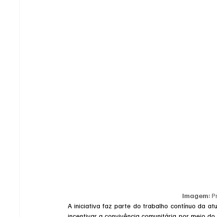
Imagem:
 P
A iniciativa faz parte do trabalho contínuo da at
incentivar a convivência comunitária por meio do