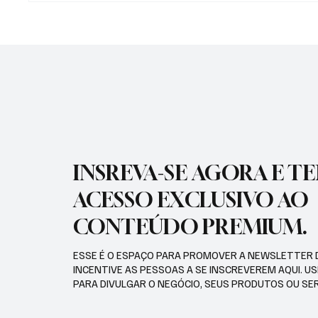
GUARATINGUETÁ FIRMA
AÇÕES 
TERMOS DE FOMENTO COM A
DIFERE
GUARDA MIRIM E O SOS
CIDADE
SERVIÇO DE OBRAS SOCIAIS
INSREVA-SE AGORA E T
ACESSO EXCLUSIVO AO
CONTEÚDO PREMIUM.
ESSE É O ESPAÇO PARA PROMOVER A NEWSLETTER 
INCENTIVE AS PESSOAS A SE INSCREVEREM AQUI. U
PARA DIVULGAR O NEGÓCIO, SEUS PRODUTOS OU SE