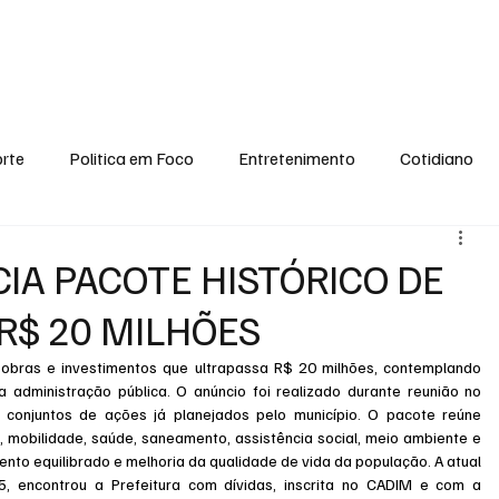
conomia
Saúde
Esporte
Entretenimento
Ciência
Entrevistas
rte
Politica em Foco
Entretenimento
Cotidiano
EI, PENSE COMIGO.
Tecnologia
Ciência
Entrevista
CIA PACOTE HISTÓRICO DE
R$ 20 MILHÕES
 obras e investimentos que ultrapassa R$ 20 milhões, contemplando 
 administração pública. O anúncio foi realizado durante reunião no 
conjuntos de ações já planejados pelo município. O pacote reúne 
, mobilidade, saúde, saneamento, assistência social, meio ambiente e 
to equilibrado e melhoria da qualidade de vida da população. A atual 
, encontrou a Prefeitura com dívidas, inscrita no CADIM e com a 