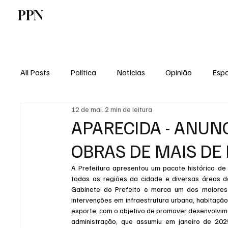
PPN
Home
Politica
Tecnologia
E
All Posts
Política
Notícias
Opinião
Espo
12 de mai.
2 min de leitura
Economia
Vale do Paraiba
Educação
APARECIDA - ANUN
OBRAS DE MAIS DE 
A Prefeitura apresentou um pacote histórico de
todas as regiões da cidade e diversas áreas da
Gabinete do Prefeito e marca um dos maiores 
intervenções em infraestrutura urbana, habitação
esporte, com o objetivo de promover desenvolvimen
administração, que assumiu em janeiro de 2025