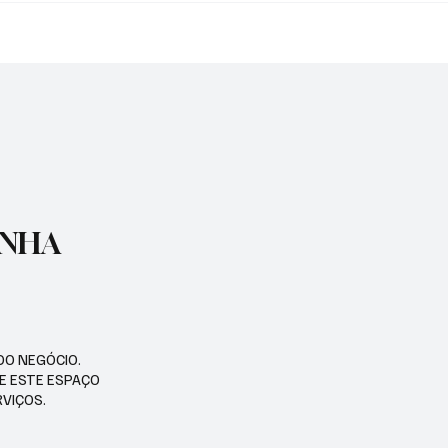
DE ZELADORIA EM
GUARATINGUETÁ ENT
NTES REGIÕES DA
REVITALIZAÇÃO DA PR
COELHO NETO
ENHA
DO NEGÓCIO.
SE ESTE ESPAÇO
RVIÇOS.