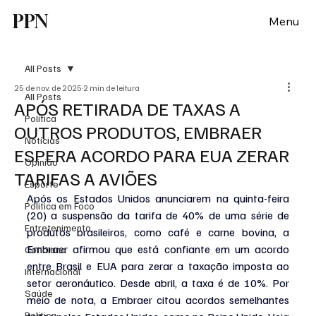
PPN
Menu
All Posts
25 de nov. de 2025
2 min de leitura
All Posts
APÓS RETIRADA DE TAXAS A
Política
OUTROS PRODUTOS, EMBRAER
Notícias
ESPERA ACORDO PARA EUA ZERAR
Opinião
TARIFAS A AVIÕES
Esporte
Após os Estados Unidos anunciarem na quinta-feira 
Politica em Foco
(20) a suspensão da tarifa de 40% de uma série de 
Entretenimento
produtos brasileiros, como café e carne bovina, a 
Embraer afirmou que está confiante em um acordo 
Cotidiano
entre Brasil e EUA para zerar a taxação imposta ao 
Internacional
setor aeronáutico. Desde abril, a taxa é de 10%. Por 
Saúde
meio de nota, a Embraer citou acordos semelhantes 
Politica