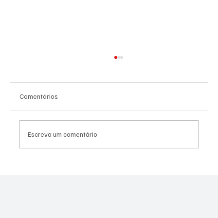
Comentários
Escreva um comentário
NADADORA JOSEENSE FABÍOLA MOLINA
CONQUISTOU DUAS MEDALHAS DE OURO E
BATEU RECORDE BRASILEIRO