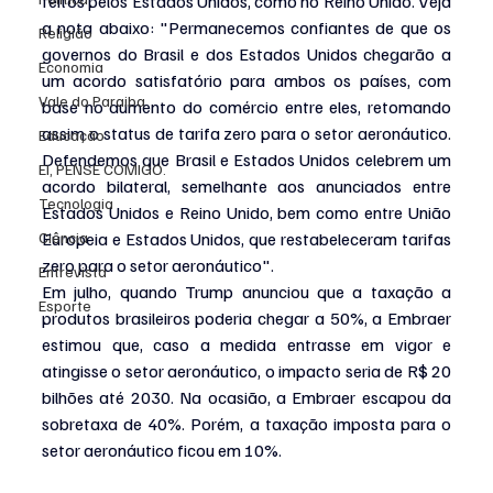
feitos pelos Estados Unidos, como no Reino Unido. Veja 
a nota abaixo: "Permanecemos confiantes de que os 
Religião
governos do Brasil e dos Estados Unidos chegarão a 
Economia
um acordo satisfatório para ambos os países, com 
Vale do Paraiba
base no aumento do comércio entre eles, retomando 
assim o status de tarifa zero para o setor aeronáutico. 
Educação
Defendemos que Brasil e Estados Unidos celebrem um 
EI, PENSE COMIGO.
acordo bilateral, semelhante aos anunciados entre 
Tecnologia
Estados Unidos e Reino Unido, bem como entre União 
Ciência
Europeia e Estados Unidos, que restabeleceram tarifas 
zero para o setor aeronáutico".
Entrevista
Em julho, quando Trump anunciou que a taxação a 
Esporte
produtos brasileiros poderia chegar a 50%, a Embraer 
estimou que, caso a medida entrasse em vigor e 
atingisse o setor aeronáutico, o impacto seria de R$ 20 
bilhões até 2030. Na ocasião, a Embraer escapou da 
sobretaxa de 40%. Porém, a taxação imposta para o 
setor aeronáutico ficou em 10%.