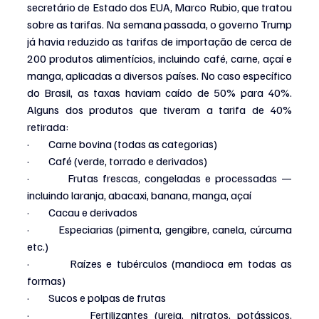
secretário de Estado dos EUA, Marco Rubio, que tratou 
sobre as tarifas. Na semana passada, o governo Trump 
já havia reduzido as tarifas de importação de cerca de 
200 produtos alimentícios, incluindo café, carne, açaí e 
manga, aplicadas a diversos países. No caso específico 
do Brasil, as taxas haviam caído de 50% para 40%. 
Alguns dos produtos que tiveram a tarifa de 40% 
retirada:
·         Carne bovina (todas as categorias)
·         Café (verde, torrado e derivados)
·         Frutas frescas, congeladas e processadas — 
incluindo laranja, abacaxi, banana, manga, açaí
·         Cacau e derivados
·         Especiarias (pimenta, gengibre, canela, cúrcuma 
etc.)
·         Raízes e tubérculos (mandioca em todas as 
formas)
·         Sucos e polpas de frutas
·         Fertilizantes (ureia, nitratos, potássicos, 