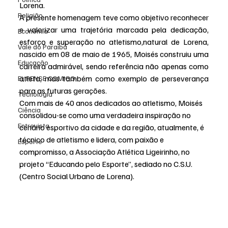
Lorena.
Religião
A presente homenagem teve como objetivo reconhecer 
e valorizar uma trajetória marcada pela dedicação, 
Economia
esforço e superação no atletismo,natural de Lorena, 
Vale do Paraiba
nascido em 08 de maio de 1965, Moisés construiu uma 
Educação
carreira admirável, sendo referência não apenas como 
atleta, mas também como exemplo de perseverança 
EI, PENSE COMIGO.
para as futuras gerações.
Tecnologia
Com mais de 40 anos dedicados ao atletismo, Moisés 
Ciência
consolidou-se como uma verdadeira inspiração no 
Entrevista
cenário esportivo da cidade e da região, atualmente, é 
técnico de atletismo e lidera, com paixão e 
Esporte
compromisso, a Associação Atlética Ligeirinho, no 
projeto “Educando pelo Esporte”, sediado no C.S.U. 
(Centro Social Urbano de Lorena).