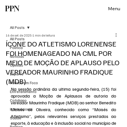
PPN
Menu
All Posts
16 de set. de 2025
1 min de leitura
All Posts
ÍCONE DO ATLETISMO LORENENSE
Política
FOI HOMENAGEADO NA CML POR
Notícias
MEIO DE MOÇÃO DE APLAUSO PELO
Opinião
VEREADOR MAURINHO FRADIQUE
Esporte
(MDB)
Politica em Foco
Na sessão ordinária da ultima segunda-feira, (15) foi 
Entretenimento
aprovada a Moção de Aplausos de autoria do 
Cotidiano
vereador Maurinho Fradique (MDB) ao senhor Benedito 
Internacional
Moisés de Oliveira, conhecido como “Moisés do 
Atletismo”, pelos relevantes serviços prestados ao 
Saúde
esporte, à educação e à inclusão social no município de 
Politica