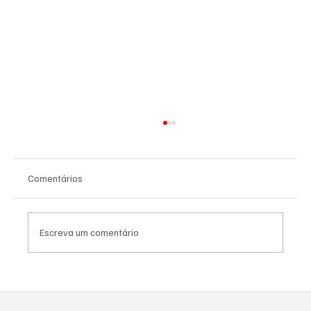
Comentários
Escreva um comentário
PREFEITURA REALIZARÁ VACINAÇÃO
ANTIRRÁBICA PARA PETS