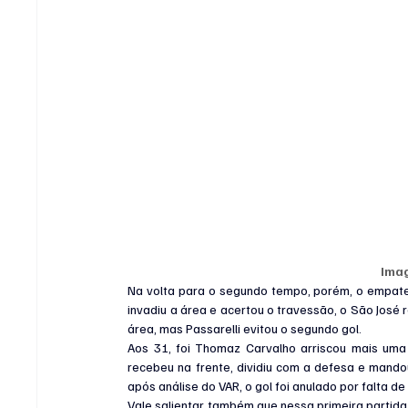
Ima
Na volta para o segundo tempo, porém, o empate 
invadiu a área e acertou o travessão, o São José
área, mas Passarelli evitou o segundo gol.
Aos 31, foi Thomaz Carvalho arriscou mais uma 
recebeu na frente, dividiu com a defesa e mandou
após análise do VAR, o gol foi anulado por falta de
Vale salientar também que nessa primeira partida 