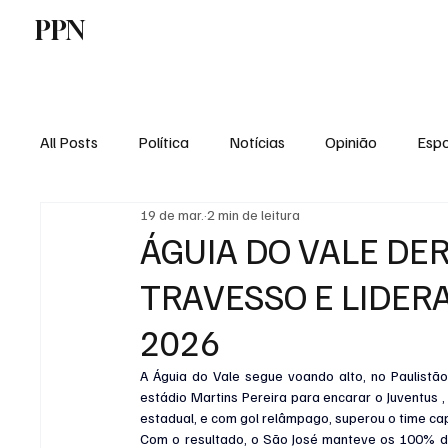
PPN
Home
Politica
Tecnologia
E
All Posts
Política
Notícias
Opinião
Espo
19 de mar.
2 min de leitura
Economia
Vale do Paraiba
Educação
ÁGUIA DO VALE D
TRAVESSO E LIDERA
2026
A Águia do Vale segue voando alto, no Paulistão 
estádio Martins Pereira para encarar o Juventus
estadual, e com gol relâmpago, superou o time cap
Com o resultado, o São José manteve os 100% de 