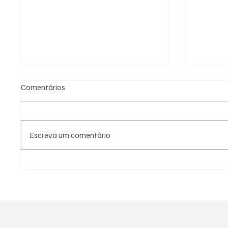
Comentários
Escreva um comentário
SÃO JOSÉ CONHECEU SUA 1ª
NADADO
DERROTA NA COPA PAULISTA
MOLIN
2026
MEDALH
RECORD