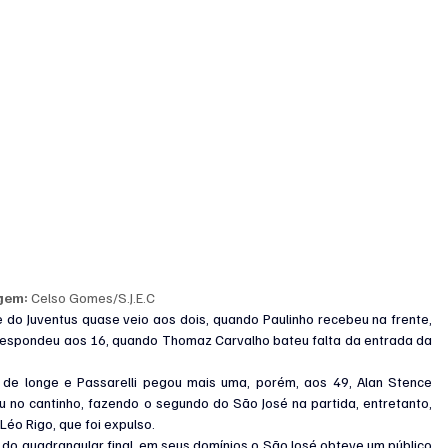
gem: 
Celso Gomes/S.J.E.C
do Juventus quase veio aos dois, quando Paulinho recebeu na frente, 
 respondeu aos 16, quando Thomaz Carvalho bateu falta da entrada da 
de longe e Passarelli pegou mais uma, porém, aos 49, Alan Stence 
 no cantinho, fazendo o segundo do São José na partida, entretanto, 
 Léo Rigo, que foi expulso.
do quadrangular final, em seus domínios o São José obteve um público 