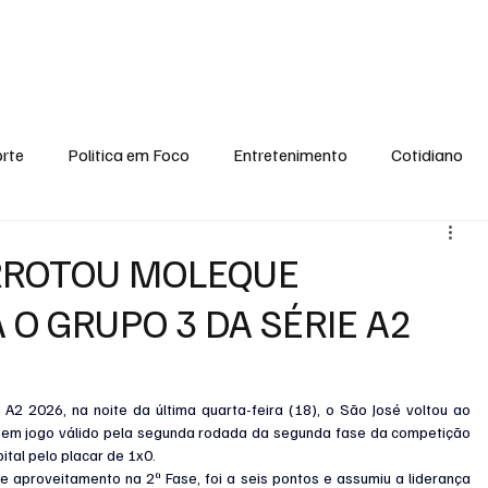
conomia
Saúde
Esporte
Entretenimento
Ciência
Entrevistas
rte
Politica em Foco
Entretenimento
Cotidiano
EI, PENSE COMIGO.
Tecnologia
Ciência
Entrevista
ERROTOU MOLEQUE
 O GRUPO 3 DA SÉRIE A2
A2 2026, na noite da última quarta-feira (18), o São José voltou ao 
 , em jogo válido pela segunda rodada da segunda fase da competição 
ital pelo placar de 1x0.
aproveitamento na 2ª Fase, foi a seis pontos e assumiu a liderança 