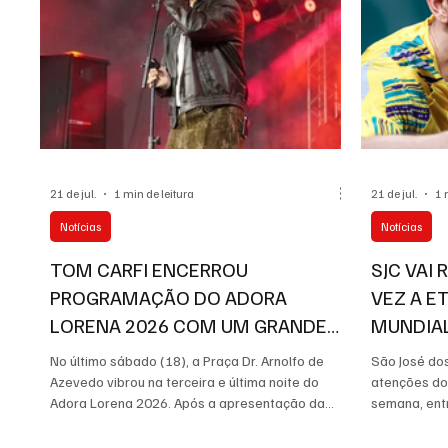
contínuo de manuten
21 de jul.
1 min de leitura
21 de jul.
1 
Notícias
Notícias
TOM CARFI ENCERROU
SJC VAI
PROGRAMAÇÃO DO ADORA
VEZ A E
LORENA 2026 COM UM GRANDE
MUNDIAL
PÚBLICO NA PRAÇA
A PRESE
No último sábado (18), a Praça Dr. Arnolfo de
São José do
CALDER
Azevedo vibrou na terceira e última noite do
atenções do
Adora Lorena 2026. Após a apresentação da
semana, entr
cantora Jhennypher Hipólito, o show de Ton Carfi
recebe o WT
animou o público e reúniu muitas pessoas no
Campos 202