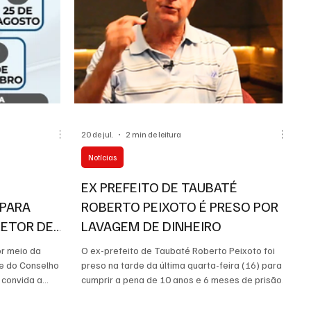
dos Mundiais. O confro
20 de jul.
2 min de leitura
Notícias
EX PREFEITO DE TAUBATÉ
 PARA
ROBERTO PEIXOTO É PRESO POR
RETOR DE
LAVAGEM DE DINHEIRO
or meio da
O ex-prefeito de Taubaté Roberto Peixoto foi
 e do Conselho
preso na tarde da última quarta-feira (16) para
 convida a
cumprir a pena de 10 anos e 6 meses de prisão,
udiências
em regime fechado, por lavagem de dinheiro. A
tor de Turismo.
ordem de prisão foi expedida pelo