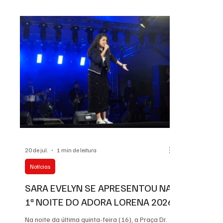
encerramento do festival. Além da programação
importantes 
cultural, o evento também contou com uma
(WTT), o eve
ampla praça de alimentação e segurança
Imagem: Rep
reforçada, atraindo muitas famílias e grupos de
estado de S
igrejas locais. Imagem: Juliana Quênia/PML O
categoria S
Adora Lorena 2026 foi uma realizaçã
mais prestig
20 de jul.
1 min de leitura
Notícias
SARA EVELYN SE APRESENTOU NA
1ª NOITE DO ADORA LORENA 2026
Na noite da última quinta-feira (16), a Praça Dr.