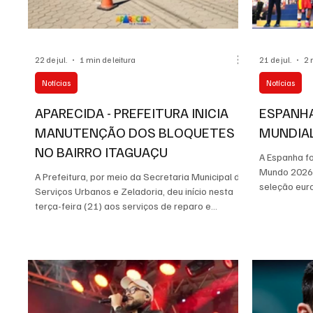
22 de jul.
1 min de leitura
21 de jul.
2 
Notícias
Notícias
APARECIDA - PREFEITURA INICIA
ESPANH
MANUTENÇÃO DOS BLOQUETES
MUNDIAL
NO BAIRRO ITAGUAÇU
A Espanha f
Mundo 2026, 
A Prefeitura, por meio da Secretaria Municipal de
seleção euro
Serviços Urbanos e Zeladoria, deu início nesta
MetLife Stad
terça-feira (21) aos serviços de reparo e
grande final
manutenção dos bloquetes no bairro Itaguaçu.
prorrogação
Os trabalhos começaram pela Avenida Itaú,
regulamentar
principal via do bairro, e serão estendidos para
0, levando 
dezenas de ruas, garantindo melhores condições
história. A
de tráfego e mais segurança para quem vive e
quando conq
circula pela região. Imagem: Prefeitura Municipal
conseguiu o
de Aparecida A ação faz parte do cronograma