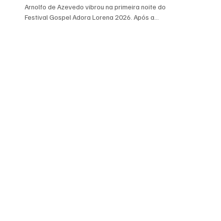
Arnolfo de Azevedo vibrou na primeira noite do
Festival Gospel Adora Lorena 2026. Após a
apresentação dos ministérios das igrejas locais,
o show de Sara Evelyn trouxe grandes sucessos
da cantora e emocionou a todos. Imagem: Juliana
Quênia/PML Sara disse em entrevista, que seu
coração estava muito feliz de se apresentar em
Lorena, primeira vez pessoas muito carismáticas
e acolhedoras, se sentiu em casa. Vale salientar
que o vai