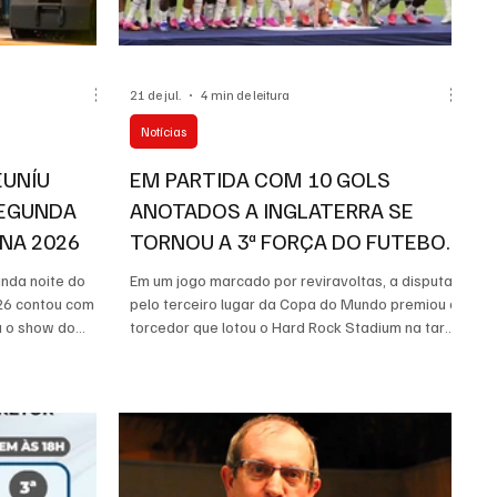
21 de jul.
4 min de leitura
Notícias
EUNÍU
EM PARTIDA COM 10 GOLS
SEGUNDA
ANOTADOS A INGLATERRA SE
NA 2026
TORNOU A 3ª FORÇA DO FUTEBOL
MUNDIAL
unda noite do
Em um jogo marcado por reviravoltas, a disputa
26 contou com
pelo terceiro lugar da Copa do Mundo premiou o
u o show do
torcedor que lotou o Hard Rock Stadium na tarde
gramação teve
do último sábado (18), em Miami. Após um
o dos
primeiro tempo em que apenas uma equipe
Juliana
entrou a fim de jogo e abriu uma vantagem de
rios sucessos
quatro gols, a partida ganhou um ritmo frenético
disso após sua
na etapa final, o resultado foi uma vitória
dos os fãs que
sensacional da Inglaterra sobre a França pelo
unicipal de
placar de 6 a 4 e um duelo para entrar na história