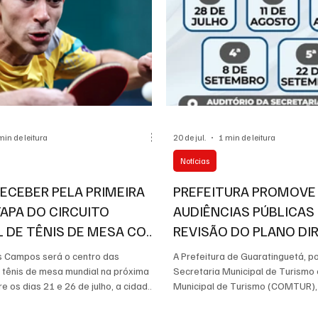
Lorena
min de leitura
20 de jul.
1 min de leitura
Notícias
 RECEBER PELA PRIMEIRA
PREFEITURA PROMOVE
TAPA DO CIRCUITO
AUDIÊNCIAS PÚBLICAS
 DE TÊNIS DE MESA COM
REVISÃO DO PLANO DI
NÇA DE HUGO
TURISMO
s Campos será o centro das
A Prefeitura de Guaratinguetá, p
ANO
 tênis de mesa mundial na próxima
Secretaria Municipal de Turismo
e os dias 21 e 26 de julho, a cidade
Municipal de Turismo (COMTUR),
T Star Contender São José dos
população para participar das a
6, uma das competições mais
públicas da revisão do Plano Dire