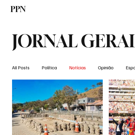
PPN
Home
Politica
Tecnologia
E
JORNAL GERA
All Posts
Política
Notícias
Opinião
Espo
Economia
Vale do Paraiba
Educação