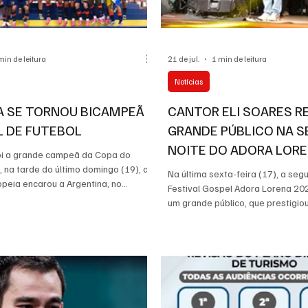
min de leitura
21 de jul.
1 min de leitura
Notícias
A SE TORNOU BICAMPEÃ
CANTOR ELI SOARES R
 DE FUTEBOL
GRANDE PÚBLICO NA 
NOITE DO ADORA LORE
oi a grande campeã da Copa do
na tarde do último domingo (19), a
Na última sexta-feira (17), a seg
peia encarou a Argentina, no
Festival Gospel Adora Lorena 20
ium, em Nova Jersey (EUA), pela
um grande público, que prestigio
 do torneio mundial, e com direito a
cantor Eli Soares, às 20h. A pro
 após um 0 a 0 no tempo
início às 18h, com a apresentaçã
, superou os sul-americanos por 1 a
ministérios das igrejas locais. Imagem: 
a taça pela segunda vez em sua
Quênia/PML Eli Soares cantou vá
ssim como na Copa do Mundo de 2010,
conhecidos nacionalmente, além 
uistou sua primeira taça, a Espanha
apresentação tirou fotos com to
 gol decisivo no segundo tem
desejaram. Matéria: Prefeitura M