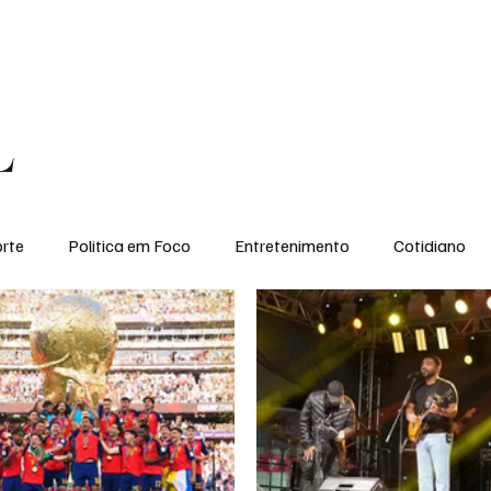
conomia
Saúde
Esporte
Entretenimento
Ciência
Entrevistas
L
rte
Politica em Foco
Entretenimento
Cotidiano
EI, PENSE COMIGO.
Tecnologia
Ciência
Entrevista